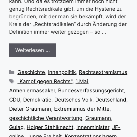
kann. Und da es trotzdem immer noch nicht
genug Rechtsradikale gibt, um die Hysterie zu
begründen, mit der man sie bekämpft, wird der
Kreis der „Rechtsradikalen“ durch Änderung der
Definition immer weiter gezogen – so …
Weiterlesen …
Kategorien
Geschichte
,
Innenpolitik
,
Rechtsextremismus
Schlagwörter
"Kampf gegen Rechts"
,
1.Mai
,
Armeniermassaker
,
Bundesverfassungsgericht
,
CDU
,
Demokratie
,
Deutsches Volk
,
Deutschland
,
Dieter Graumann
,
Extremismus der Mitte
,
geschichtliche Verantwortung
,
Graumann
,
Gulag
,
Holger Stahlknecht
,
Innenminister
,
JF-
online
,
Junge Freiheit
,
Konzentrationslagern
,