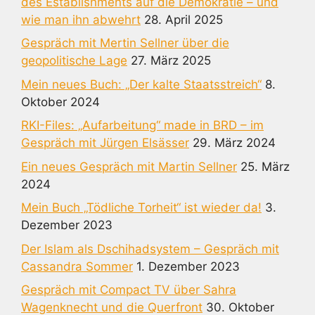
des Establishments auf die Demokratie – und
wie man ihn abwehrt
28. April 2025
Gespräch mit Mertin Sellner über die
geopolitische Lage
27. März 2025
Mein neues Buch: „Der kalte Staatsstreich“
8.
Oktober 2024
RKI-Files: „Aufarbeitung“ made in BRD – im
Gespräch mit Jürgen Elsässer
29. März 2024
Ein neues Gespräch mit Martin Sellner
25. März
2024
Mein Buch „Tödliche Torheit“ ist wieder da!
3.
Dezember 2023
Der Islam als Dschihadsystem – Gespräch mit
Cassandra Sommer
1. Dezember 2023
Gespräch mit Compact TV über Sahra
Wagenknecht und die Querfront
30. Oktober