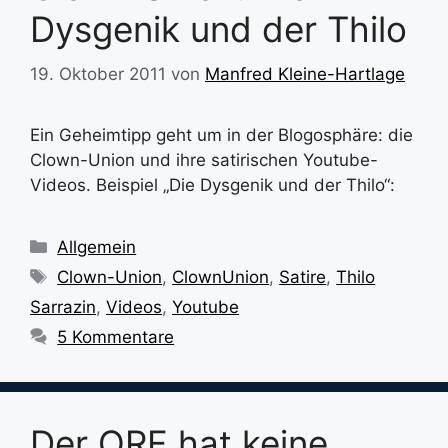
Dysgenik und der Thilo
19. Oktober 2011
von
Manfred Kleine-Hartlage
Ein Geheimtipp geht um in der Blogosphäre: die
Clown-Union und ihre satirischen Youtube-
Videos. Beispiel „Die Dysgenik und der Thilo“:
Kategorien
Allgemein
Schlagwörter
Clown-Union
,
ClownUnion
,
Satire
,
Thilo
Sarrazin
,
Videos
,
Youtube
5 Kommentare
Der ORF hat keine