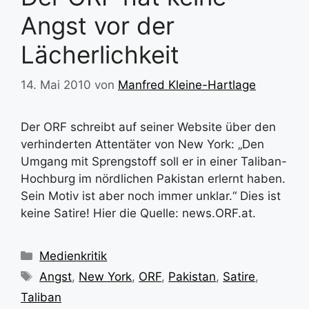
Angst vor der
Lächerlichkeit
14. Mai 2010
von
Manfred Kleine-Hartlage
Der ORF schreibt auf seiner Website über den
verhinderten Attentäter von New York: „Den
Umgang mit Sprengstoff soll er in einer Taliban-
Hochburg im nördlichen Pakistan erlernt haben.
Sein Motiv ist aber noch immer unklar.“ Dies ist
keine Satire! Hier die Quelle: news.ORF.at.
Kategorien
Medienkritik
Schlagwörter
Angst
,
New York
,
ORF
,
Pakistan
,
Satire
,
Taliban