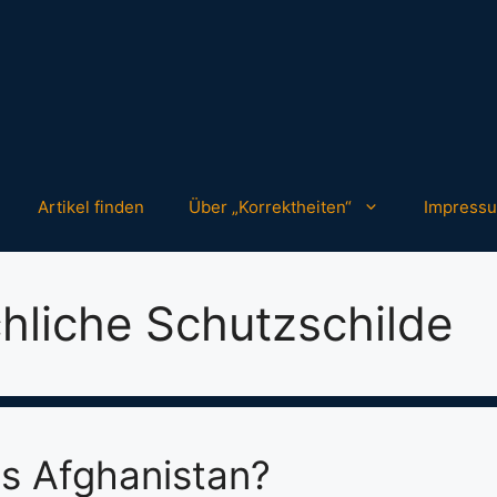
Artikel finden
Über „Korrektheiten“
Impress
liche Schutzschilde
s Afghanistan?