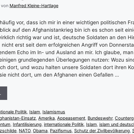
von
Manfred Kleine-Hartlage
äufig vor, dass ich mir in einer wichtigen politischen F
blick auf den Afghanistankrieg bin ich es schon seit eini
wirklich richtig war und ist, deutsche Soldaten an den 
 nicht erst seit dem erfolgreichen Angriff von Donnerst
ndem Echo im In- und Ausland an mir. Ich glaube, man 
 einigen grundlegenden Überlegungen nutzen: Wozu sin
ich dort, und wozu halten unsere Soldaten dort ihren Ko
 sie nicht dort, um den Afghanen einen Gefallen …
…
tionale Politik
,
Islam
,
Islamismus
ghanistan-Einsatz
,
Amerika
,
Appeasement
,
Bundeswehr
,
Counterge
entum
,
Infantilisierung
,
internationale Politik
,
Islam
,
islam und deutsc
zschilde
,
NATO
,
Obama
,
Pazifismus
,
Schutz der Zivilbevölkerung
,