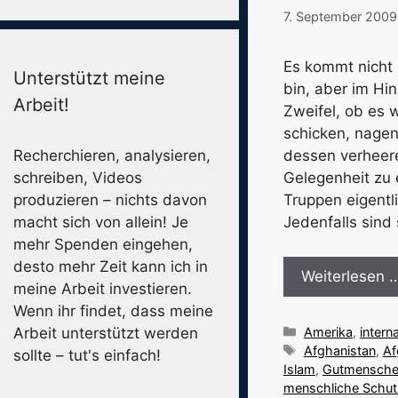
7. September 2009
Es kommt nicht h
Unterstützt meine
bin, aber im Hin
Arbeit!
Zweifel, ob es 
schicken, nagen
Recherchieren, analysieren,
dessen verheere
schreiben, Videos
Gelegenheit zu
produzieren – nichts davon
Truppen eigentl
macht sich von allein! Je
Jedenfalls sind
mehr Spenden eingehen,
desto mehr Zeit kann ich in
Weiterlesen 
meine Arbeit investieren.
Wenn ihr findet, dass meine
Kategorien
Amerika
,
interna
Arbeit unterstützt werden
Schlagwörter
Afghanistan
,
Af
sollte – tut's einfach!
Islam
,
Gutmensch
menschliche Schut