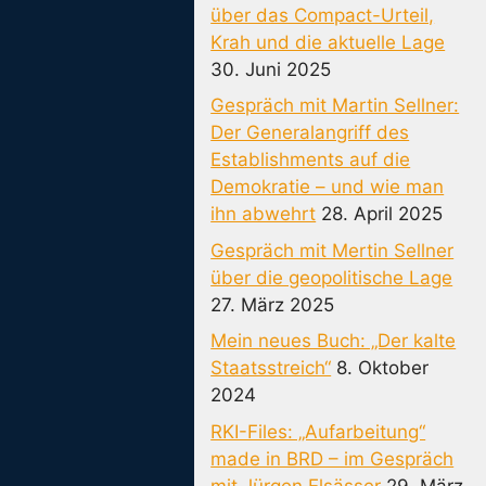
über das Compact-Urteil,
Krah und die aktuelle Lage
30. Juni 2025
Gespräch mit Martin Sellner:
Der Generalangriff des
Establishments auf die
Demokratie – und wie man
ihn abwehrt
28. April 2025
Gespräch mit Mertin Sellner
über die geopolitische Lage
27. März 2025
Mein neues Buch: „Der kalte
Staatsstreich“
8. Oktober
2024
RKI-Files: „Aufarbeitung“
made in BRD – im Gespräch
mit Jürgen Elsässer
29. März