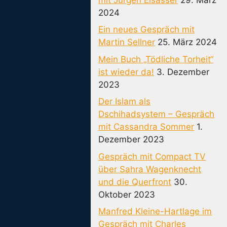
2024
Ein neues Gespräch mit
Martin Sellner
25. März 2024
Mein Buch „Tödliche Torheit“
ist wieder da!
3. Dezember
2023
Der Islam als
Dschihadsystem – Gespräch
mit Cassandra Sommer
1.
Dezember 2023
Gespräch mit Compact TV
über Sahra Wagenknecht
und die Querfront
30.
Oktober 2023
Manfred Kleine-Hartlage im
Gespräch mit Charles