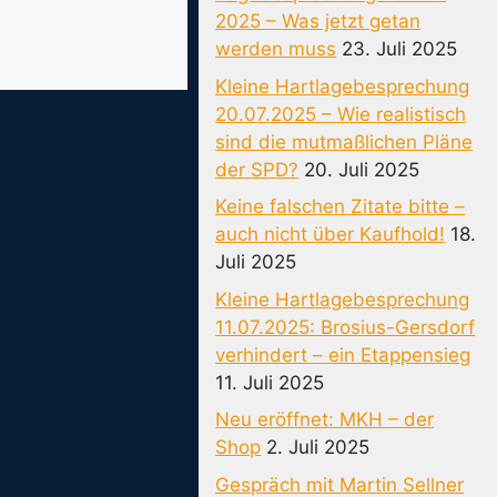
2025 – Was jetzt getan
werden muss
23. Juli 2025
Kleine Hartlagebesprechung
20.07.2025 – Wie realistisch
sind die mutmaßlichen Pläne
der SPD?
20. Juli 2025
Keine falschen Zitate bitte –
auch nicht über Kaufhold!
18.
Juli 2025
Kleine Hartlagebesprechung
11.07.2025: Brosius-Gersdorf
verhindert – ein Etappensieg
11. Juli 2025
Neu eröffnet: MKH – der
Shop
2. Juli 2025
Gespräch mit Martin Sellner