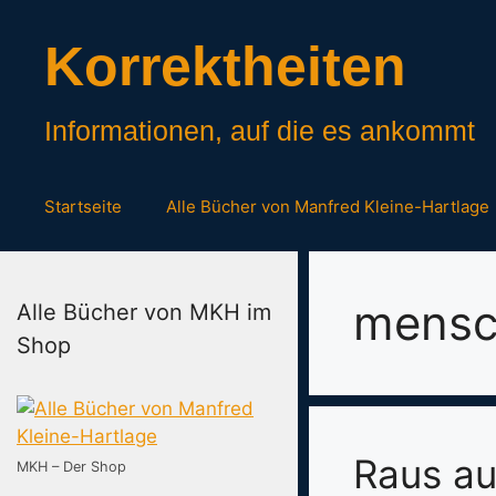
Zum
Inhalt
Korrektheiten
springen
Informationen, auf die es ankommt
Startseite
Alle Bücher von Manfred Kleine-Hartlage
mensch
Alle Bücher von MKH im
Shop
Raus au
MKH – Der Shop