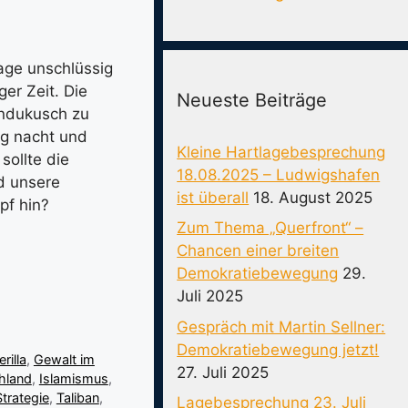
rage unschlüssig
ger Zeit. Die
Neueste Beiträge
Hindukusch zu
ag nacht und
Kleine Hartlagebesprechung
sollte die
18.08.2025 – Ludwigshafen
d unsere
ist überall
18. August 2025
pf hin?
Zum Thema „Querfront“ –
Chancen einer breiten
Demokratiebewegung
29.
Juli 2025
Gespräch mit Martin Sellner:
Demokratiebewegung jetzt!
rilla
,
Gewalt im
27. Juli 2025
hland
,
Islamismus
,
Strategie
,
Taliban
,
Lagebesprechung 23. Juli