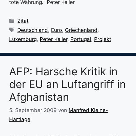
tote Währung.“ Peter Keller
Kategorien
Zitat
Schlagwörter
Deutschland
,
Euro
,
Griechenland
,
Luxemburg
,
Peter Keller
,
Portugal
,
Projekt
AFP: Harsche Kritik in
der EU an Luftangriff in
Afghanistan
5. September 2009
von
Manfred Kleine-
Hartlage