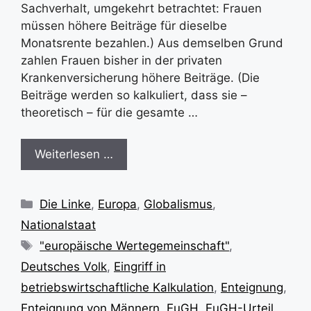
Sachverhalt, umgekehrt betrachtet: Frauen
müssen höhere Beiträge für dieselbe
Monatsrente bezahlen.) Aus demselben Grund
zahlen Frauen bisher in der privaten
Krankenversicherung höhere Beiträge. (Die
Beiträge werden so kalkuliert, dass sie –
theoretisch – für die gesamte …
Weiterlesen …
Kategorien
Die Linke
,
Europa
,
Globalismus
,
Nationalstaat
Schlagwörter
"europäische Wertegemeinschaft"
,
Deutsches Volk
,
Eingriff in
betriebswirtschaftliche Kalkulation
,
Enteignung
,
Enteignung von Männern
,
EuGH
,
EuGH-Urteil
,