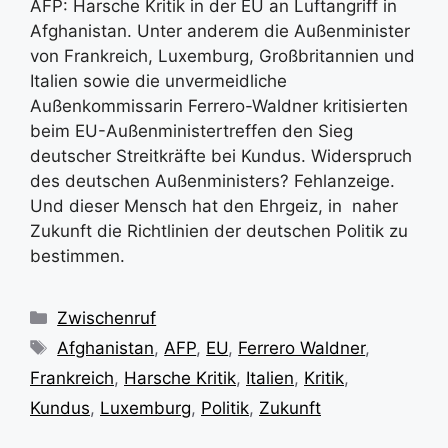
AFP: Harsche Kritik in der EU an Luftangriff in
Afghanistan. Unter anderem die Außenminister
von Frankreich, Luxemburg, Großbritannien und
Italien sowie die unvermeidliche
Außenkommissarin Ferrero-Waldner kritisierten
beim EU-Außenministertreffen den Sieg
deutscher Streitkräfte bei Kundus. Widerspruch
des deutschen Außenministers? Fehlanzeige.
Und dieser Mensch hat den Ehrgeiz, in naher
Zukunft die Richtlinien der deutschen Politik zu
bestimmen.
Kategorien
Zwischenruf
Schlagwörter
Afghanistan
,
AFP
,
EU
,
Ferrero Waldner
,
Frankreich
,
Harsche Kritik
,
Italien
,
Kritik
,
Kundus
,
Luxemburg
,
Politik
,
Zukunft