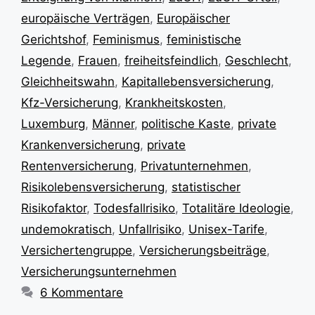
europäische Verträgen
,
Europäischer
Gerichtshof
,
Feminismus
,
feministische
Legende
,
Frauen
,
freiheitsfeindlich
,
Geschlecht
,
Gleichheitswahn
,
Kapitallebensversicherung
,
Kfz-Versicherung
,
Krankheitskosten
,
Luxemburg
,
Männer
,
politische Kaste
,
private
Krankenversicherung
,
private
Rentenversicherung
,
Privatunternehmen
,
Risikolebensversicherung
,
statistischer
Risikofaktor
,
Todesfallrisiko
,
Totalitäre Ideologie
,
undemokratisch
,
Unfallrisiko
,
Unisex-Tarife
,
Versichertengruppe
,
Versicherungsbeiträge
,
Versicherungsunternehmen
6 Kommentare