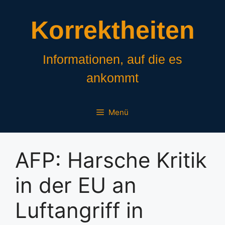
Zum
Inhalt
Korrektheiten
springen
Informationen, auf die es
ankommt
Menü
AFP: Harsche Kritik
in der EU an
Luftangriff in