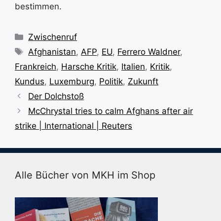
bestimmen.
Kategorien
Zwischenruf
Schlagwörter
Afghanistan
,
AFP
,
EU
,
Ferrero Waldner
,
Frankreich
,
Harsche Kritik
,
Italien
,
Kritik
,
Kundus
,
Luxemburg
,
Politik
,
Zukunft
Der Dolchstoß
McChrystal tries to calm Afghans after air
strike | International | Reuters
Alle Bücher von MKH im Shop