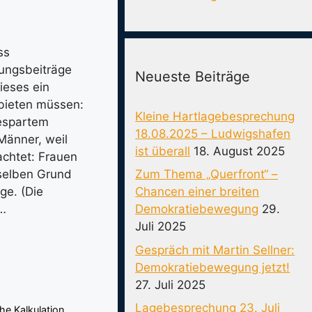
ss
rungsbeiträge
Neueste Beiträge
ieses ein
nbieten müssen:
Kleine Hartlagebesprechung
gespartem
18.08.2025 – Ludwigshafen
Männer, weil
ist überall
18. August 2025
achtet: Frauen
Zum Thema „Querfront“ –
selben Grund
Chancen einer breiten
ge. (Die
Demokratiebewegung
29.
 …
Juli 2025
Gespräch mit Martin Sellner:
Demokratiebewegung jetzt!
27. Juli 2025
Lagebesprechung 23. Juli
che Kalkulation
,