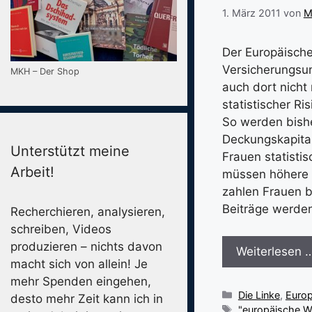
1. März 2011
von
M
Der Europäische
Versicherungsun
MKH – Der Shop
auch dort nicht
statistischer Ri
So werden bishe
Deckungskapital
Unterstützt meine
Frauen statisti
Arbeit!
müssen höhere 
zahlen Frauen b
Beiträge werden 
Recherchieren, analysieren,
schreiben, Videos
produzieren – nichts davon
Weiterlesen 
macht sich von allein! Je
mehr Spenden eingehen,
Kategorien
Die Linke
,
Euro
desto mehr Zeit kann ich in
Schlagwörter
"europäische W