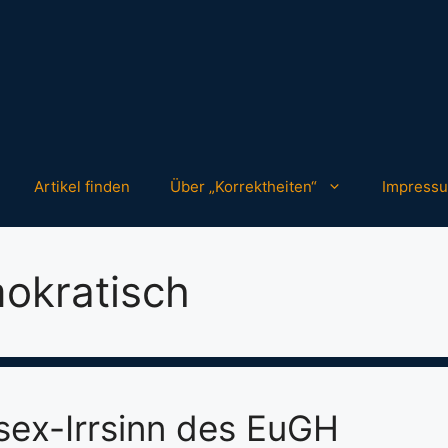
Artikel finden
Über „Korrektheiten“
Impress
okratisch
sex-Irrsinn des EuGH