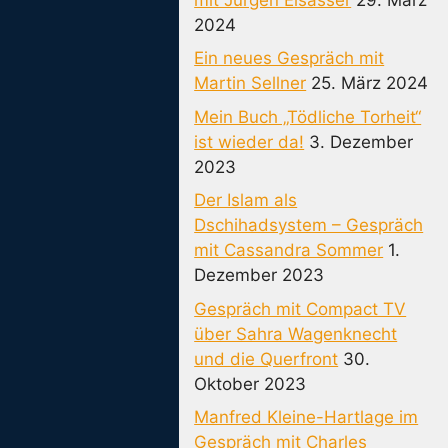
2024
Ein neues Gespräch mit
Martin Sellner
25. März 2024
Mein Buch „Tödliche Torheit“
ist wieder da!
3. Dezember
2023
Der Islam als
Dschihadsystem – Gespräch
mit Cassandra Sommer
1.
Dezember 2023
Gespräch mit Compact TV
über Sahra Wagenknecht
und die Querfront
30.
Oktober 2023
Manfred Kleine-Hartlage im
Gespräch mit Charles