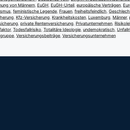
nung von Männern
,
EuGH
,
EuGH-Urteil
,
europäische Verträgen
,
Eur
ismus
,
feministische Legende
,
Frauen
,
freiheitsfeindlich
,
Geschlech
cherung
,
Kfz-Versicherung
,
Krankheitskosten
,
Luxemburg
,
Männer
,
sicherung
,
private Rentenversicherung
,
Privatunternehmen
,
Risikol
faktor
,
Todesfallrisiko
,
Totalitäre Ideologie
,
undemokratisch
,
Unfallr
ngruppe
,
Versicherungsbeiträge
,
Versicherungsunternehmen