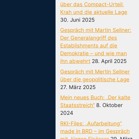
über das Compact-Urteil,
Krah und die aktuelle Lage
30. Juni 2025
Gespräch mit Martin Sellner:
Der Generalangriff des
Establishments auf die
Demokratie – und wie man
ihn abwehrt
28. April 2025
Gespräch mit Mertin Sellner
über die geopolitische Lage
27. März 2025
Mein neues Buch: „Der kalte
Staatsstreich“
8. Oktober
2024
RKI-Files: „Aufarbeitung“
made in BRD – im Gespräch
mit Jürgen Elsässer
29. März