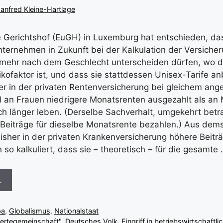
anfred Kleine-Hartlage
 Gerichtshof (EuGH) in Luxemburg hat entschieden, da
ternehmen in Zukunft bei der Kalkulation der Versiche
 mehr nach dem Geschlecht unterscheiden dürfen, wo d
sikofaktor ist, und dass sie stattdessen Unisex-Tarife a
r in der privaten Rentenversicherung bei gleichem an
 an Frauen niedrigere Monatsrenten ausgezahlt als an 
sch länger leben. (Derselbe Sachverhalt, umgekehrt betr
Beiträge für dieselbe Monatsrente bezahlen.) Aus dem
isher in der privaten Krankenversicherung höhere Beiträ
so kalkuliert, dass sie – theoretisch – für die gesamte
…
pa
,
Globalismus
,
Nationalstaat
ertegemeinschaft"
,
Deutsches Volk
,
Eingriff in betriebswirtschaftli