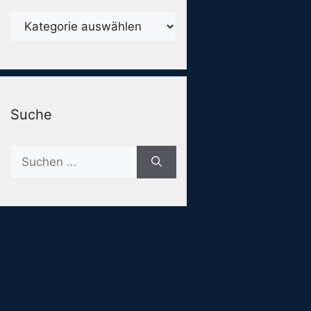
Karegorien
Suche
Suche
nach: