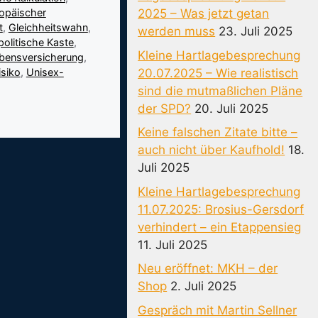
opäischer
2025 – Was jetzt getan
t
,
Gleichheitswahn
,
werden muss
23. Juli 2025
politische Kaste
,
Kleine Hartlagebesprechung
ebensversicherung
,
20.07.2025 – Wie realistisch
isiko
,
Unisex-
sind die mutmaßlichen Pläne
der SPD?
20. Juli 2025
Keine falschen Zitate bitte –
auch nicht über Kaufhold!
18.
Juli 2025
Kleine Hartlagebesprechung
11.07.2025: Brosius-Gersdorf
verhindert – ein Etappensieg
11. Juli 2025
Neu eröffnet: MKH – der
Shop
2. Juli 2025
Gespräch mit Martin Sellner