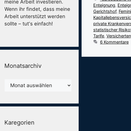
meine Arbeit investieren.
Enteignung
,
Enteig
Wenn ihr findet, dass meine
Gerichtshof
,
Femin
Arbeit unterstützt werden
Kapitallebensversi
sollte – tut's einfach!
private Krankenver
statistischer Risiko
Tarife
,
Versicherte
6 Kommentare
Monatsarchiv
Monatsarchiv
Karegorien