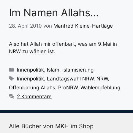
Im Namen Allahs…
28. April 2010
von
Manfred Kleine-Hartlage
Also hat Allah mir offenbart, was am 9.Mai in
NRW zu wählen ist.
Kategorien
Innenpolitik
,
Islam
,
Islamisierung
Schlagwörter
Innenpolitik
,
Landtagswahl NRW
,
NRW
,
Offenbarung Allahs
,
ProNRW
,
Wahlempfehlung
2 Kommentare
Alle Bücher von MKH im Shop