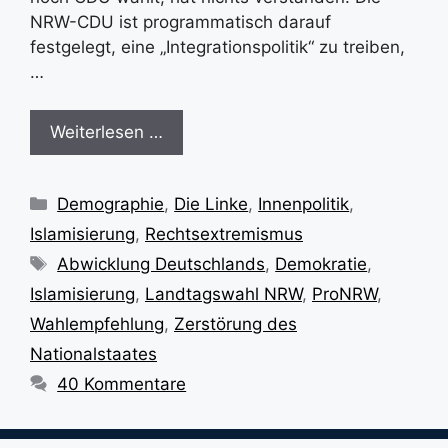
NRW-CDU ist programmatisch darauf
festgelegt, eine „Integrationspolitik“ zu treiben,
…
Weiterlesen …
Kategorien
Demographie
,
Die Linke
,
Innenpolitik
,
Islamisierung
,
Rechtsextremismus
Schlagwörter
Abwicklung Deutschlands
,
Demokratie
,
Islamisierung
,
Landtagswahl NRW
,
ProNRW
,
Wahlempfehlung
,
Zerstörung des
Nationalstaates
40 Kommentare