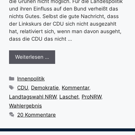
die Grünen nicht möglich. Für die Landespolitik
und ihren Einfluss auf den Bund verheißt das
nichts Gutes. Selbst die gute Nachricht, dass
der Linkskurs der CDU sich nicht ausgezahlt
hat, relativiert sich, wenn man davon ausgeht,
dass die CDU das nicht …
Weiterlesen …
Kategorien
Innenpolitik
Schlagwörter
CDU
,
Demokratie
,
Kommentar
,
Landtagswahl NRW
,
Laschet
,
ProNRW
,
Wahlergebnis
20 Kommentare