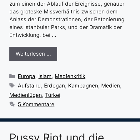
zum einen der Ablauf der Ereignisse, genauer
das groteske Missverhältnis zwischen dem
Anlass der Demonstrationen, der Betonierung
eines Istanbuler Parks, und der Dramatik der
Entwicklung, bei …
Weiterlesen …
Kategorien
Europa
,
Islam
,
Medienkritik
Schlagwörter
Aufstand
,
Erdogan
,
Kampagnen
,
Medien
,
Medienlügen
,
Türkei
5 Kommentare
Pussy Riot und die