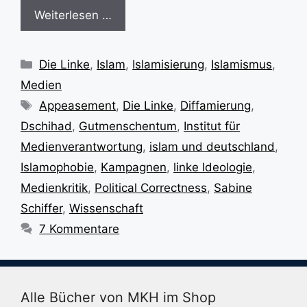
Weiterlesen …
Kategorien
Die Linke
,
Islam
,
Islamisierung
,
Islamismus
,
Medien
Schlagwörter
Appeasement
,
Die Linke
,
Diffamierung
,
Dschihad
,
Gutmenschentum
,
Institut für
Medienverantwortung
,
islam und deutschland
,
Islamophobie
,
Kampagnen
,
linke Ideologie
,
Medienkritik
,
Political Correctness
,
Sabine
Schiffer
,
Wissenschaft
7 Kommentare
Alle Bücher von MKH im Shop