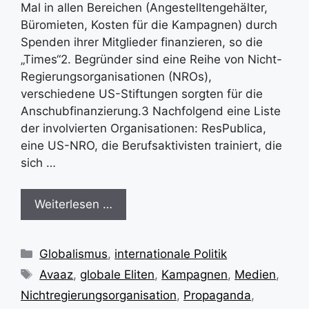
Mal in allen Bereichen (Angestelltengehälter,
Büromieten, Kosten für die Kampagnen) durch
Spenden ihrer Mitglieder finanzieren, so die
„Times“2. Begründer sind eine Reihe von Nicht-
Regierungsorganisationen (NROs),
verschiedene US-Stiftungen sorgten für die
Anschubfinanzierung.3 Nachfolgend eine Liste
der involvierten Organisationen: ResPublica,
eine US-NRO, die Berufsaktivisten trainiert, die
sich …
Weiterlesen …
Kategorien
Globalismus
,
internationale Politik
Schlagwörter
Avaaz
,
globale Eliten
,
Kampagnen
,
Medien
,
Nichtregierungsorganisation
,
Propaganda
,