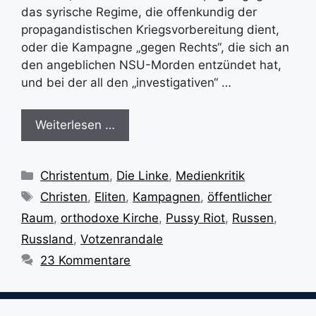
das syrische Regime, die offenkundig der
propagandistischen Kriegsvorbereitung dient,
oder die Kampagne „gegen Rechts“, die sich an
den angeblichen NSU-Morden entzündet hat,
und bei der all den „investigativen“ …
Weiterlesen …
Kategorien
Christentum
,
Die Linke
,
Medienkritik
Schlagwörter
Christen
,
Eliten
,
Kampagnen
,
öffentlicher
Raum
,
orthodoxe Kirche
,
Pussy Riot
,
Russen
,
Russland
,
Votzenrandale
23 Kommentare