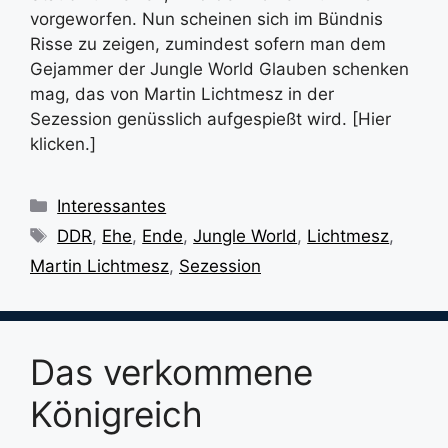
vorgeworfen. Nun scheinen sich im Bündnis
Risse zu zeigen, zumindest sofern man dem
Gejammer der Jungle World Glauben schenken
mag, das von Martin Lichtmesz in der
Sezession genüsslich aufgespießt wird. [Hier
klicken.]
Kategorien
Interessantes
Schlagwörter
DDR
,
Ehe
,
Ende
,
Jungle World
,
Lichtmesz
,
Martin Lichtmesz
,
Sezession
Das verkommene
Königreich