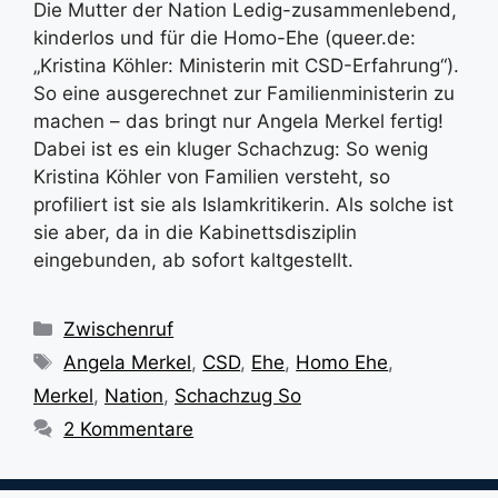
Die Mutter der Nation Ledig-zusammenlebend,
kinderlos und für die Homo-Ehe (queer.de:
„Kristina Köhler: Ministerin mit CSD-Erfahrung“).
So eine ausgerechnet zur Familienministerin zu
machen – das bringt nur Angela Merkel fertig!
Dabei ist es ein kluger Schachzug: So wenig
Kristina Köhler von Familien versteht, so
profiliert ist sie als Islamkritikerin. Als solche ist
sie aber, da in die Kabinettsdisziplin
eingebunden, ab sofort kaltgestellt.
Kategorien
Zwischenruf
Schlagwörter
Angela Merkel
,
CSD
,
Ehe
,
Homo Ehe
,
Merkel
,
Nation
,
Schachzug So
2 Kommentare