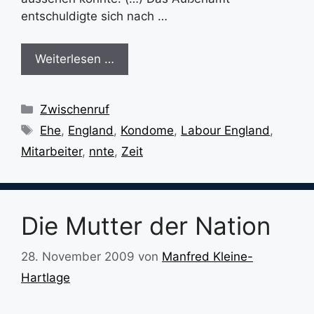
entschuldigte sich nach …
Weiterlesen …
Kategorien
Zwischenruf
Schlagwörter
Ehe
,
England
,
Kondome
,
Labour England
,
Mitarbeiter
,
nnte
,
Zeit
Die Mutter der Nation
28. November 2009
von
Manfred Kleine-
Hartlage