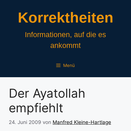
Zum
Inhalt
Korrektheiten
springen
Informationen, auf die es
ankommt
Menü
Der Ayatollah
empfiehlt
24. Juni 2009
von
Manfred Kleine-Hartlage