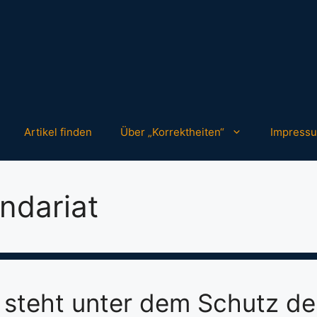
Artikel finden
Über „Korrektheiten“
Impress
ndariat
 steht unter dem Schutz de