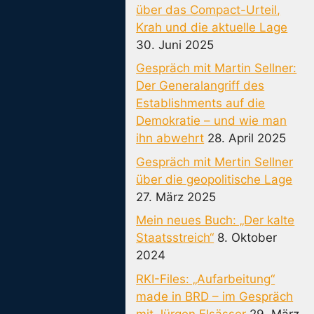
über das Compact-Urteil,
Krah und die aktuelle Lage
30. Juni 2025
Gespräch mit Martin Sellner:
Der Generalangriff des
Establishments auf die
Demokratie – und wie man
ihn abwehrt
28. April 2025
Gespräch mit Mertin Sellner
über die geopolitische Lage
27. März 2025
Mein neues Buch: „Der kalte
Staatsstreich“
8. Oktober
2024
RKI-Files: „Aufarbeitung“
made in BRD – im Gespräch
mit Jürgen Elsässer
29. März