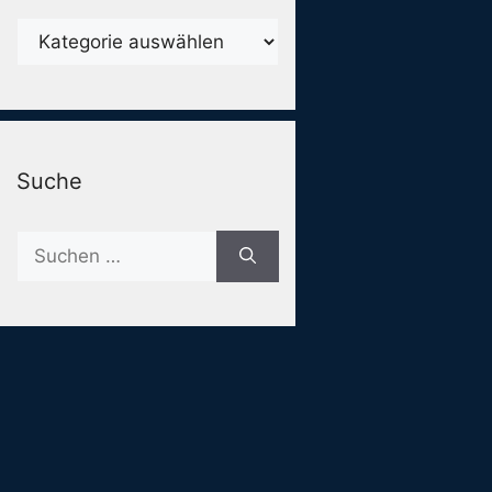
Karegorien
Suche
Suche
nach: