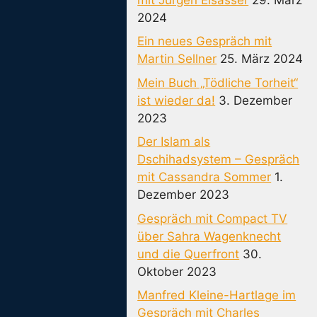
2024
Ein neues Gespräch mit
Martin Sellner
25. März 2024
Mein Buch „Tödliche Torheit“
ist wieder da!
3. Dezember
2023
Der Islam als
Dschihadsystem – Gespräch
mit Cassandra Sommer
1.
Dezember 2023
Gespräch mit Compact TV
über Sahra Wagenknecht
und die Querfront
30.
Oktober 2023
Manfred Kleine-Hartlage im
Gespräch mit Charles