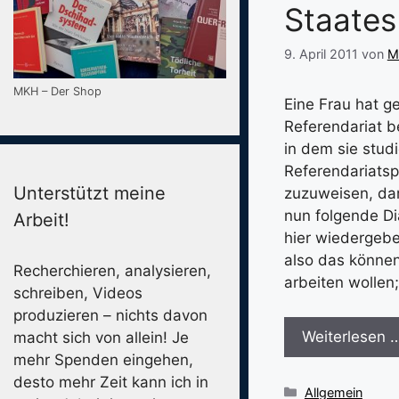
Staates
9. April 2011
von
M
MKH – Der Shop
Eine Frau hat g
Referendariat b
in dem sie studi
Referendariatsp
Unterstützt meine
zuzuweisen, da
nun folgende D
Arbeit!
hier wiedergebe
also das können
Recherchieren, analysieren,
arbeiten wollen;
schreiben, Videos
produzieren – nichts davon
Weiterlesen 
macht sich von allein! Je
mehr Spenden eingehen,
desto mehr Zeit kann ich in
Kategorien
Allgemein