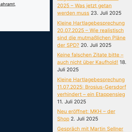
Lehramt
,
2025 – Was jetzt getan
werden muss
23. Juli 2025
Kleine Hartlagebesprechung
20.07.2025 – Wie realistisch
sind die mutmaßlichen Pläne
der SPD?
20. Juli 2025
Keine falschen Zitate bitte –
auch nicht über Kaufhold!
18.
Juli 2025
Kleine Hartlagebesprechung
11.07.2025: Brosius-Gersdorf
verhindert – ein Etappensieg
11. Juli 2025
Neu eröffnet: MKH – der
Shop
2. Juli 2025
Gespräch mit Martin Sellner