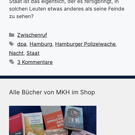
Staat ist das eigentlich, der es fertigbringt, in
solchen Leuten etwas anderes als seine Feinde
zu sehen?
Kategorien
Zwischenruf
Schlagwörter
dpa
,
Hamburg
,
Hamburger Polizeiwache
,
Nacht
,
Staat
3 Kommentare
Alle Bücher von MKH im Shop