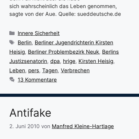
sich wahrscheinlich das Leben genommen,
sagte von der Aue. Quelle: sueddeutsche.de
Kategorien
Innere Sicherheit
Schlagwörter
Berlin
,
Berliner Jugendrichterin Kirsten
Heisig
,
Berliner Problembezirk Neuk
,
Berlins
Justizsenatorin
,
dpa
,
hrige
,
Kirsten Heisig
,
Leben
,
pers
,
Tagen
,
Verbrechen
13 Kommentare
Antifake
2. Juni 2010
von
Manfred Kleine-Hartlage