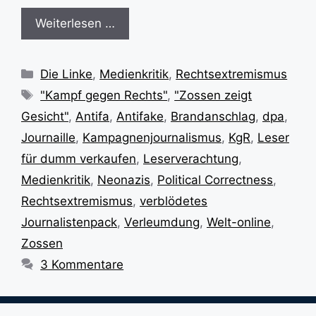
Weiterlesen …
Kategorien
Die Linke
,
Medienkritik
,
Rechtsextremismus
Schlagwörter
"Kampf gegen Rechts"
,
"Zossen zeigt
Gesicht"
,
Antifa
,
Antifake
,
Brandanschlag
,
dpa
,
Journaille
,
Kampagnenjournalismus
,
KgR
,
Leser
für dumm verkaufen
,
Leserverachtung
,
Medienkritik
,
Neonazis
,
Political Correctness
,
Rechtsextremismus
,
verblödetes
Journalistenpack
,
Verleumdung
,
Welt-online
,
Zossen
3 Kommentare