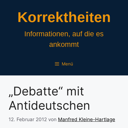
Zum
Inhalt
Korrektheiten
springen
Informationen, auf die es
ankommt
Menü
„Debatte“ mit
Antideutschen
12. Februar 2012
von
Manfred Kleine-Hartlage