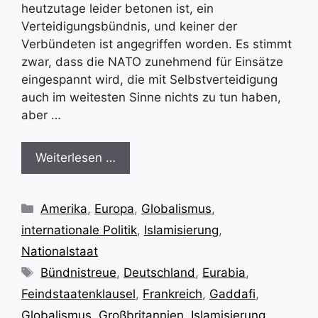
heutzutage leider betonen ist, ein
Verteidigungsbündnis, und keiner der
Verbündeten ist angegriffen worden. Es stimmt
zwar, dass die NATO zunehmend für Einsätze
eingespannt wird, die mit Selbstverteidigung
auch im weitesten Sinne nichts zu tun haben,
aber …
Weiterlesen …
Kategorien
Amerika
,
Europa
,
Globalismus
,
internationale Politik
,
Islamisierung
,
Nationalstaat
Schlagwörter
Bündnistreue
,
Deutschland
,
Eurabia
,
Feindstaatenklausel
,
Frankreich
,
Gaddafi
,
Globalismus
,
Großbritannien
,
Islamisierung
,