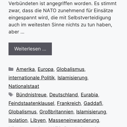
Verbündeten ist angegriffen worden. Es stimmt
zwar, dass die NATO zunehmend für Einsätze
eingespannt wird, die mit Selbstverteidigung
auch im weitesten Sinne nichts zu tun haben,
aber …
Weiterlesen …
Kategorien
Amerika
,
Europa
,
Globalismus
,
internationale Politik
,
Islamisierung
,
Nationalstaat
Schlagwörter
Bündnistreue
,
Deutschland
,
Eurabia
,
Feindstaatenklausel
,
Frankreich
,
Gaddafi
,
Globalismus
,
Großbritannien
,
Islamisierung
,
Isolation
,
Libyen
,
Masseneinwanderung
,