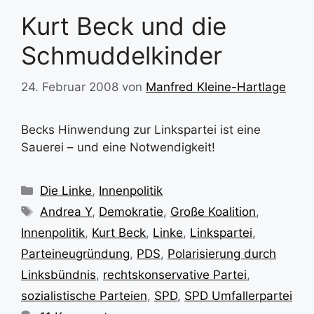
Kurt Beck und die
Schmuddelkinder
24. Februar 2008
von
Manfred Kleine-Hartlage
Becks Hinwendung zur Linkspartei ist eine
Sauerei – und eine Notwendigkeit!
Kategorien
Die Linke
,
Innenpolitik
Schlagwörter
Andrea Y
,
Demokratie
,
Große Koalition
,
Innenpolitik
,
Kurt Beck
,
Linke
,
Linkspartei
,
Parteineugründung
,
PDS
,
Polarisierung durch
Linksbündnis
,
rechtskonservative Partei
,
sozialistische Parteien
,
SPD
,
SPD Umfallerpartei