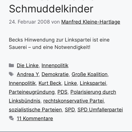
Schmuddelkinder
24. Februar 2008
von
Manfred Kleine-Hartlage
Becks Hinwendung zur Linkspartei ist eine
Sauerei – und eine Notwendigkeit!
Kategorien
Die Linke
,
Innenpolitik
Schlagwörter
Andrea Y
,
Demokratie
,
Große Koalition
,
Innenpolitik
,
Kurt Beck
,
Linke
,
Linkspartei
,
Parteineugründung
,
PDS
,
Polarisierung durch
Linksbündnis
,
rechtskonservative Partei
,
sozialistische Parteien
,
SPD
,
SPD Umfallerpartei
11 Kommentare