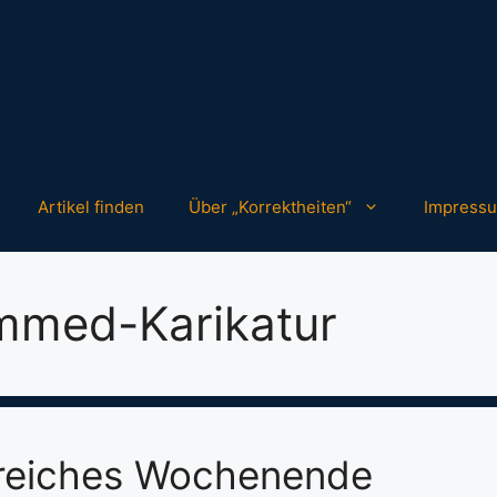
Artikel finden
Über „Korrektheiten“
Impress
med-Karikatur
rreiches Wochenende