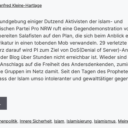
nfred Kleine-Hartlage
 Kundgebung einiger Dutzend Aktivisten der islam- und
tischen Partei Pro NRW ruft eine Gegendemonstration 
ereiten Salafisten auf den Plan, die sich beim Anblick e
tur in einen tobenden Mob verwandeln. 29 verletzte P
z darauf wird PI zum Ziel von DoS(Denial of Server)-Ang
der Blog über Stunden nicht erreichbar ist. Wieder sin
Anschlags auf die Freiheit des Andersdenkenden, zumi
sche Gruppen im Netz damit. Seit den Tagen des Proph
 dass der Islam umso intoleranter und gewalttätiger gege
…
nenpolitik
,
Innere Sicherheit
,
Islam
,
Islamisierung
,
Islamismus
,
Meinu