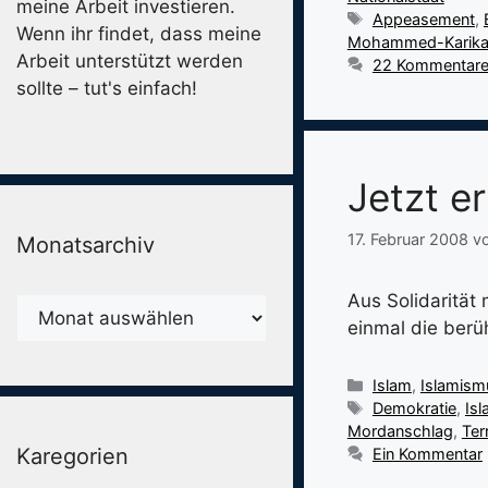
meine Arbeit investieren.
Schlagwörter
Appeasement
,
Wenn ihr findet, dass meine
Mohammed-Karika
Arbeit unterstützt werden
22 Kommentar
sollte – tut's einfach!
Jetzt er
17. Februar 2008
v
Monatsarchiv
Aus Solidarität
Monatsarchiv
einmal die ber
Kategorien
Islam
,
Islamism
Schlagwörter
Demokratie
,
Is
Mordanschlag
,
Ter
Karegorien
Ein Kommentar