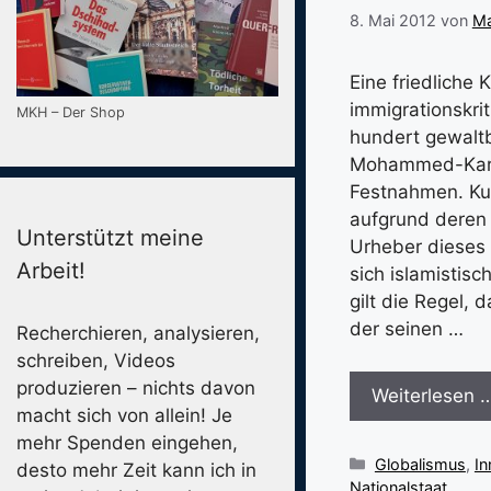
8. Mai 2012
von
Ma
Eine friedliche
immigrationskri
MKH – Der Shop
hundert gewaltb
Mohammed-Karika
Festnahmen. Kur
aufgrund deren 
Unterstützt meine
Urheber dieses 
Arbeit!
sich islamisti
gilt die Regel,
der seinen …
Recherchieren, analysieren,
schreiben, Videos
produzieren – nichts davon
Weiterlesen 
macht sich von allein! Je
mehr Spenden eingehen,
Kategorien
Globalismus
,
In
desto mehr Zeit kann ich in
Nationalstaat