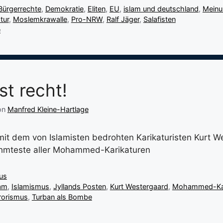
Bürgerrechte
,
Demokratie
,
Eliten
,
EU
,
islam und deutschland
,
Meinu
tur
,
Moslemkrawalle
,
Pro-NRW
,
Ralf Jäger
,
Salafisten
e
st recht!
on
Manfred Kleine-Hartlage
 mit dem von Islamisten bedrohten Karikaturisten Kurt 
ühmteste aller Mohammed-Karikaturen
us
lam
,
Islamismus
,
Jyllands Posten
,
Kurt Westergaard
,
Mohammed-Kar
rorismus
,
Turban als Bombe