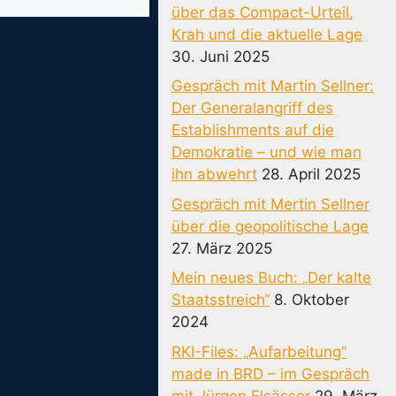
über das Compact-Urteil,
Krah und die aktuelle Lage
30. Juni 2025
Gespräch mit Martin Sellner:
Der Generalangriff des
Establishments auf die
Demokratie – und wie man
ihn abwehrt
28. April 2025
Gespräch mit Mertin Sellner
über die geopolitische Lage
27. März 2025
Mein neues Buch: „Der kalte
Staatsstreich“
8. Oktober
2024
RKI-Files: „Aufarbeitung“
made in BRD – im Gespräch
mit Jürgen Elsässer
29. März