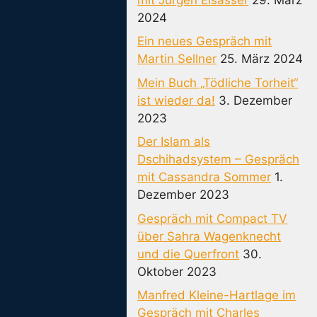
2024
Ein neues Gespräch mit
Martin Sellner
25. März 2024
Mein Buch „Tödliche Torheit“
ist wieder da!
3. Dezember
2023
Der Islam als
Dschihadsystem – Gespräch
mit Cassandra Sommer
1.
Dezember 2023
Gespräch mit Compact TV
über Sahra Wagenknecht
und die Querfront
30.
Oktober 2023
Manfred Kleine-Hartlage im
Gespräch mit Charles