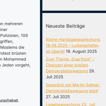
von mehreren
Neueste Beiträge
iner
olizisten, 109
Kleine Hartlagebesprechung
riffen,
18.08.2025 – Ludwigshafen
d Moslems die
ist überall
18. August 2025
ndest brüsten
Zum Thema „Querfront“ –
eten Mohammed
Chancen einer breiten
n Jeden vorgeht,
Demokratiebewegung
29.
Juli 2025
Gespräch mit Martin Sellner:
Demokratiebewegung jetzt!
27. Juli 2025
ngsfreiheit
,
Lagebesprechung 23. Juli