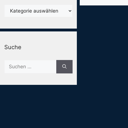
Karegorien
Suche
Suche
nach: