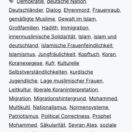
Demokratie
,
deutsche Nation
,
Deutschländer
,
Dialog
,
Ehrenmord
,
Frauenraub
,
gemäßigte Muslime
,
Gewalt im Islam
,
Großfamilien
,
Hadith
,
Immigration
,
innermuslimische Solidarität
,
Islam
,
islam und
deutschland
,
islamische Frauenfeindlichkeit
,
Islamismus
,
Jungfräulichkeit
,
Kopftuch
,
Koran
,
Koranexegese
,
Kufr
,
Kulturelle
Selbstverständlichkeiten
,
kurdische
Jugendliche
,
Lage muslimischer Frauen
,
Leitkultur
,
liberale Koraninterpretation
,
Migration
,
Migrationshintergrund
,
Mohammed
,
Multikulti
,
Nationalismus
,
Normensysteme
,
Patriotismus
,
Political Correctness
,
Prophet
Mohammed
,
Säkularität
,
Seyran Ates
,
soziale