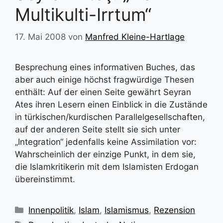
Multikulti-Irrtum“
17. Mai 2008
von
Manfred Kleine-Hartlage
Besprechung eines informativen Buches, das
aber auch einige höchst fragwürdige Thesen
enthält: Auf der einen Seite gewährt Seyran
Ates ihren Lesern einen Einblick in die Zustände
in türkischen/kurdischen Parallelgesellschaften,
auf der anderen Seite stellt sie sich unter
„Integration“ jedenfalls keine Assimilation vor:
Wahrscheinlich der einzige Punkt, in dem sie,
die Islamkritikerin mit dem Islamisten Erdogan
übereinstimmt.
Kategorien
Innenpolitik
,
Islam
,
Islamismus
,
Rezension
Schlagwörter