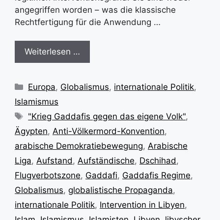
angegriffen worden – was die klassische
Rechtfertigung für die Anwendung …
Weiterlesen …
Kategorien
Europa
,
Globalismus
,
internationale Politik
,
Islamismus
Schlagwörter
"Krieg Gaddafis gegen das eigene Volk"
,
Ägypten
,
Anti-Völkermord-Konvention
,
arabische Demokratiebewegung
,
Arabische
Liga
,
Aufstand
,
Aufständische
,
Dschihad
,
Flugverbotszone
,
Gaddafi
,
Gaddafis Regime
,
Globalismus
,
globalistische Propaganda
,
internationale Politik
,
Intervention in Libyen
,
Islam
,
Islamismus
,
Islamisten
,
Libyen
,
libyscher