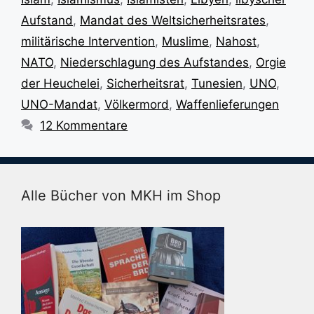
Aufstand
,
Mandat des Weltsicherheitsrates
,
militärische Intervention
,
Muslime
,
Nahost
,
NATO
,
Niederschlagung des Aufstandes
,
Orgie
der Heuchelei
,
Sicherheitsrat
,
Tunesien
,
UNO
,
UNO-Mandat
,
Völkermord
,
Waffenlieferungen
12 Kommentare
Alle Bücher von MKH im Shop