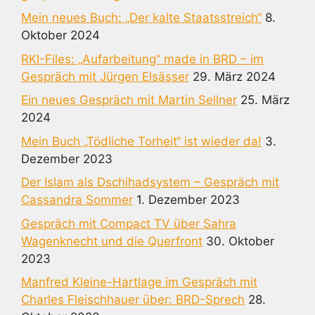
Mein neues Buch: „Der kalte Staatsstreich“
8.
Oktober 2024
RKI-Files: „Aufarbeitung“ made in BRD – im
Gespräch mit Jürgen Elsässer
29. März 2024
Ein neues Gespräch mit Martin Sellner
25. März
2024
Mein Buch „Tödliche Torheit“ ist wieder da!
3.
Dezember 2023
Der Islam als Dschihadsystem – Gespräch mit
Cassandra Sommer
1. Dezember 2023
Gespräch mit Compact TV über Sahra
Wagenknecht und die Querfront
30. Oktober
2023
Manfred Kleine-Hartlage im Gespräch mit
Charles Fleischhauer über: BRD-Sprech
28.