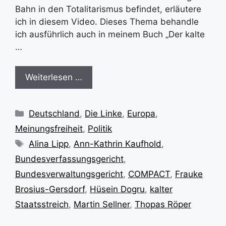
Bahn in den Totalitarismus befindet, erläutere
ich in diesem Video. Dieses Thema behandle
ich ausführlich auch in meinem Buch „Der kalte
…
Weiterlesen …
Kategorien
Deutschland
,
Die Linke
,
Europa
,
Meinungsfreiheit
,
Politik
Schlagwörter
Alina Lipp
,
Ann-Kathrin Kaufhold
,
Bundesverfassungsgericht
,
Bundesverwaltungsgericht
,
COMPACT
,
Frauke
Brosius-Gersdorf
,
Hüsein Dogru
,
kalter
Staatsstreich
,
Martin Sellner
,
Thopas Röper