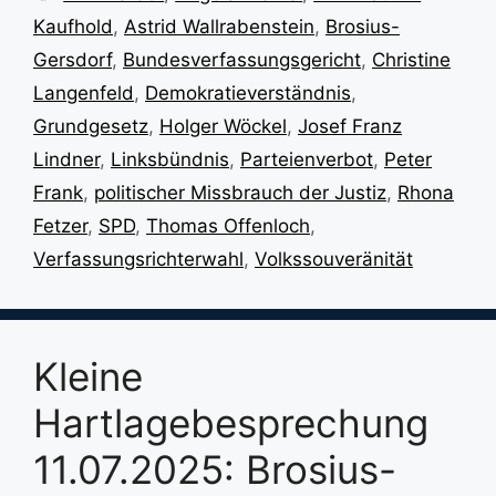
Kaufhold
,
Astrid Wallrabenstein
,
Brosius-
Gersdorf
,
Bundesverfassungsgericht
,
Christine
Langenfeld
,
Demokratieverständnis
,
Grundgesetz
,
Holger Wöckel
,
Josef Franz
Lindner
,
Linksbündnis
,
Parteienverbot
,
Peter
Frank
,
politischer Missbrauch der Justiz
,
Rhona
Fetzer
,
SPD
,
Thomas Offenloch
,
Verfassungsrichterwahl
,
Volkssouveränität
Kleine
Hartlagebesprechung
11.07.2025: Brosius-