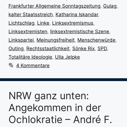
Frankfurter Allgemeine Sonntagszeitung
,
Gulag
,
kalter Staatsstreich
,
Katharina Iskandar
,
Lichtschlag
,
Linke
,
Linksextremismus
,
Linksextremisten
,
linksextremistische Szene
,
Linkspartei
,
Meinungsfreiheit
,
Menschenwürde
,
Outing
,
Rechtsstaatlichkeit
,
Sönke Rix
,
SPD
,
Totalitäre Ideologie
,
Ulla Jelpke
4 Kommentare
NRW ganz unten:
Angekommen in der
Ochlokratie – André F.