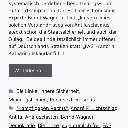
systematisch betriebene Bespitzelungs- und
Rufmordkampagnen. Der Berliner Extremismus-
Experte Bernd Wagner urteilt: „Im Kern eines
solchen Verständnisses von Antifaschismus
steckt schon die Staatssicherheit und auch der
Gulag.“ Beides finde tatsächlich immer offener
auf Deutschlands Straßen statt. „FAS“-Autorin
Katharina Iskandar führt …
Weiterlesen …
Kategorien
Die Linke
,
Innere Sicherheit
,
Meinungsfreiheit
,
Rechtsextremismus
Schlagwörter
"Kampf gegen Rechts"
,
André F. Lichtschlag
,
Antifa
,
Antifaschisten
,
Bernd Wagner
,
Demokratie
,
Die Linke
,
eigentümlich frei
,
FAS
,