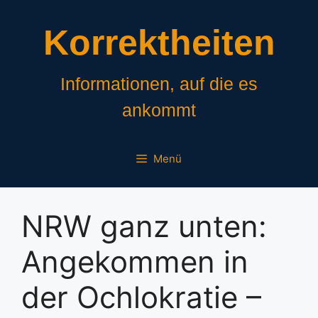
Zum
Inhalt
Korrektheiten
springen
Informationen, auf die es
ankommt
Menü
NRW ganz unten:
Angekommen in
der Ochlokratie –