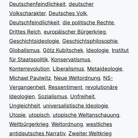
Deutschenfeindlichkeit
,
deutscher
Volkscharakter
,
Deutsches Volk
,
Deutschfeindlichkeit
,
die politische Rechte
,
Drittes Reich
,
europäischer Bürgerkrieg
,
Geschichtsideologie
,
Geschichtsphilosophie
,
Globalismus
,
Götz Kubitschek
,
Ideologie
,
Institut
für Staatspolitik
,
Konservatismus
,
Konterrevolution
,
Liberalismus
,
Metaideologie
,
Michael Paulwitz
,
Neue Weltordnung
,
NS-
Vergangenheit
,
Ressentiment
,
revolutionäre
Ideologien
,
Sozialismus
,
Unfreiheit
,
Ungleichheit
,
universalistische Ideologie
,
Utopie
,
utopisch
,
utopische Weltanschauung
,
Weltbürgerkrieg
,
Weltordnung
,
westliches
antideutsches Narrativ
,
Zweiter Weltkrieg