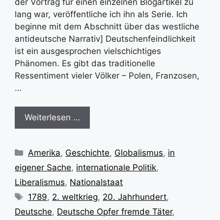
der Vortrag für einen einzelnen Blogartikel zu
lang war, veröffentliche ich ihn als Serie. Ich
beginne mit dem Abschnitt über das westliche
antideutsche Narrativ] Deutschenfeindlichkeit
ist ein ausgesprochen vielschichtiges
Phänomen. Es gibt das traditionelle
Ressentiment vieler Völker – Polen, Franzosen,
…
Weiterlesen …
Kategorien
Amerika
,
Geschichte
,
Globalismus
,
in
eigener Sache
,
internationale Politik
,
Liberalismus
,
Nationalstaat
Schlagwörter
1789
,
2. weltkrieg
,
20. Jahrhundert
,
Deutsche
,
Deutsche Opfer fremde Täter
,