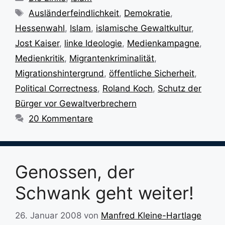
Schlagwörter
Ausländerfeindlichkeit
,
Demokratie
,
Hessenwahl
,
Islam
,
islamische Gewaltkultur
,
Jost Kaiser
,
linke Ideologie
,
Medienkampagne
,
Medienkritik
,
Migrantenkriminalität
,
Migrationshintergrund
,
öffentliche Sicherheit
,
Political Correctness
,
Roland Koch
,
Schutz der
Bürger vor Gewaltverbrechern
20 Kommentare
Genossen, der
Schwank geht weiter!
26. Januar 2008
von
Manfred Kleine-Hartlage