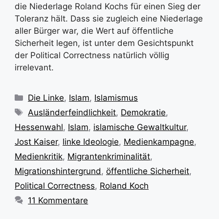
die Niederlage Roland Kochs für einen Sieg der
Toleranz hält. Dass sie zugleich eine Niederlage
aller Bürger war, die Wert auf öffentliche
Sicherheit legen, ist unter dem Gesichtspunkt
der Political Correctness natürlich völlig
irrelevant.
Kategorien
Die Linke
,
Islam
,
Islamismus
Schlagwörter
Ausländerfeindlichkeit
,
Demokratie
,
Hessenwahl
,
Islam
,
islamische Gewaltkultur
,
Jost Kaiser
,
linke Ideologie
,
Medienkampagne
,
Medienkritik
,
Migrantenkriminalität
,
Migrationshintergrund
,
öffentliche Sicherheit
,
Political Correctness
,
Roland Koch
11 Kommentare