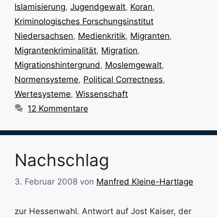
Islamisierung
,
Jugendgewalt
,
Koran
,
Kriminologisches Forschungsinstitut
Niedersachsen
,
Medienkritik
,
Migranten
,
Migrantenkriminalität
,
Migration
,
Migrationshintergrund
,
Moslemgewalt
,
Normensysteme
,
Political Correctness
,
Wertesysteme
,
Wissenschaft
12 Kommentare
Nachschlag
3. Februar 2008
von
Manfred Kleine-Hartlage
zur Hessenwahl. Antwort auf Jost Kaiser, der