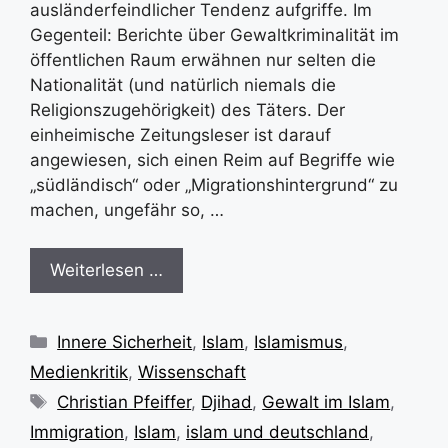
ausländerfeindlicher Tendenz aufgriffe. Im
Gegenteil: Berichte über Gewaltkriminalität im
öffentlichen Raum erwähnen nur selten die
Nationalität (und natürlich niemals die
Religionszugehörigkeit) des Täters. Der
einheimische Zeitungsleser ist darauf
angewiesen, sich einen Reim auf Begriffe wie
„südländisch“ oder „Migrationshintergrund“ zu
machen, ungefähr so, …
Weiterlesen …
Kategorien
Innere Sicherheit
,
Islam
,
Islamismus
,
Medienkritik
,
Wissenschaft
Schlagwörter
Christian Pfeiffer
,
Djihad
,
Gewalt im Islam
,
Immigration
,
Islam
,
islam und deutschland
,