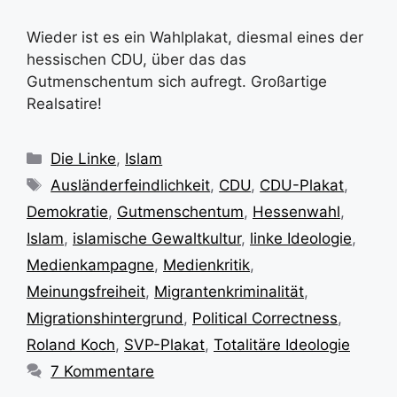
Wieder ist es ein Wahlplakat, diesmal eines der
hessischen CDU, über das das
Gutmenschentum sich aufregt. Großartige
Realsatire!
Kategorien
Die Linke
,
Islam
Schlagwörter
Ausländerfeindlichkeit
,
CDU
,
CDU-Plakat
,
Demokratie
,
Gutmenschentum
,
Hessenwahl
,
Islam
,
islamische Gewaltkultur
,
linke Ideologie
,
Medienkampagne
,
Medienkritik
,
Meinungsfreiheit
,
Migrantenkriminalität
,
Migrationshintergrund
,
Political Correctness
,
Roland Koch
,
SVP-Plakat
,
Totalitäre Ideologie
7 Kommentare