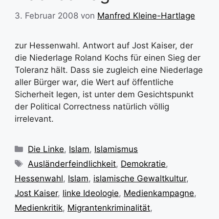
3. Februar 2008
von
Manfred Kleine-Hartlage
zur Hessenwahl. Antwort auf Jost Kaiser, der
die Niederlage Roland Kochs für einen Sieg der
Toleranz hält. Dass sie zugleich eine Niederlage
aller Bürger war, die Wert auf öffentliche
Sicherheit legen, ist unter dem Gesichtspunkt
der Political Correctness natürlich völlig
irrelevant.
Kategorien
Die Linke
,
Islam
,
Islamismus
Schlagwörter
Ausländerfeindlichkeit
,
Demokratie
,
Hessenwahl
,
Islam
,
islamische Gewaltkultur
,
Jost Kaiser
,
linke Ideologie
,
Medienkampagne
,
Medienkritik
,
Migrantenkriminalität
,