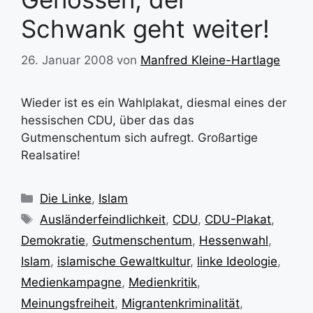
Schwank geht weiter!
26. Januar 2008
von
Manfred Kleine-Hartlage
Wieder ist es ein Wahlplakat, diesmal eines der
hessischen CDU, über das das
Gutmenschentum sich aufregt. Großartige
Realsatire!
Kategorien
Die Linke
,
Islam
Schlagwörter
Ausländerfeindlichkeit
,
CDU
,
CDU-Plakat
,
Demokratie
,
Gutmenschentum
,
Hessenwahl
,
Islam
,
islamische Gewaltkultur
,
linke Ideologie
,
Medienkampagne
,
Medienkritik
,
Meinungsfreiheit
,
Migrantenkriminalität
,