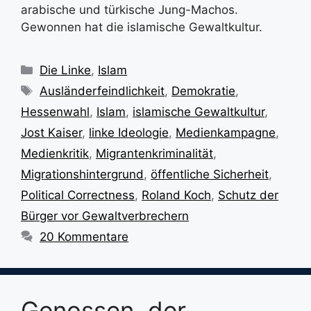
arabische und türkische Jung-Machos.
Gewonnen hat die islamische Gewaltkultur.
Kategorien
Die Linke
,
Islam
Schlagwörter
Ausländerfeindlichkeit
,
Demokratie
,
Hessenwahl
,
Islam
,
islamische Gewaltkultur
,
Jost Kaiser
,
linke Ideologie
,
Medienkampagne
,
Medienkritik
,
Migrantenkriminalität
,
Migrationshintergrund
,
öffentliche Sicherheit
,
Political Correctness
,
Roland Koch
,
Schutz der
Bürger vor Gewaltverbrechern
20 Kommentare
Genossen, der