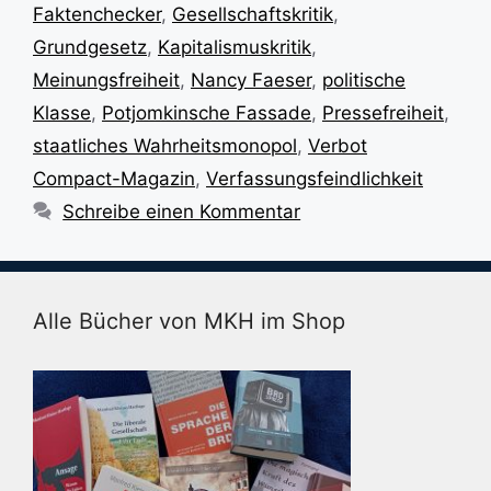
Faktenchecker
,
Gesellschaftskritik
,
Grundgesetz
,
Kapitalismuskritik
,
Meinungsfreiheit
,
Nancy Faeser
,
politische
Klasse
,
Potjomkinsche Fassade
,
Pressefreiheit
,
staatliches Wahrheitsmonopol
,
Verbot
Compact-Magazin
,
Verfassungsfeindlichkeit
Schreibe einen Kommentar
Alle Bücher von MKH im Shop