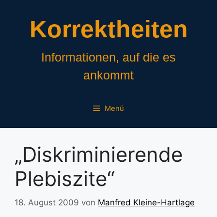
Zum
Inhalt
Korrektheiten
springen
Informationen, auf die es
ankommt
Menü
„Diskriminierende
Plebiszite“
18. August 2009
von
Manfred Kleine-Hartlage