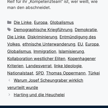
Reif für ihr „Kompetenzteam“ ist, wer weiß, wie
man den abschneidet.
Kategorien
Die Linke
,
Europa
,
Globalismus
Schlagwörter
Demographische Kriegführung
,
Demokratie
,
Die Linke
,
Diskriminierung
,
Entmündigung des
Volkes
,
ethnische Unterwanderung
,
EU
,
Europa
,
Globalismus
,
Immigration
,
Islamisierung
,
Kollaboration westlicher Eliten
,
Kopenhagener
Kriterien
,
Landesverrat
,
linke Ideologie
,
Nationalstaat
,
SPD
,
Thomas Oppermann
,
Türkei
Warum Josef Scheungraber wirklich
verurteilt wurde
Harting und die Heuchelei