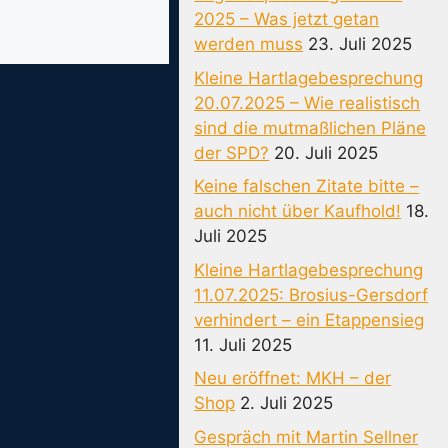
2025 – Was jetzt getan
werden muss
23. Juli 2025
Kleine Hartlagebesprechung
20.07.2025 – Wie realistisch
sind die mutmaßlichen Pläne
der SPD?
20. Juli 2025
Keine falschen Zitate bitte –
auch nicht über Kaufhold!
18.
Juli 2025
Kleine Hartlagebesprechung
11.07.2025: Brosius-Gersdorf
verhindert – ein Etappensieg
11. Juli 2025
Neu eröffnet: MKH – der
Shop
2. Juli 2025
Gespräch mit Martin Sellner