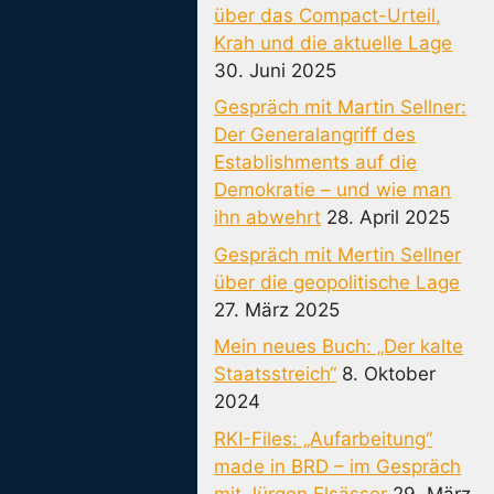
über das Compact-Urteil,
Krah und die aktuelle Lage
30. Juni 2025
Gespräch mit Martin Sellner:
Der Generalangriff des
Establishments auf die
Demokratie – und wie man
ihn abwehrt
28. April 2025
Gespräch mit Mertin Sellner
über die geopolitische Lage
27. März 2025
Mein neues Buch: „Der kalte
Staatsstreich“
8. Oktober
2024
RKI-Files: „Aufarbeitung“
made in BRD – im Gespräch
mit Jürgen Elsässer
29. März