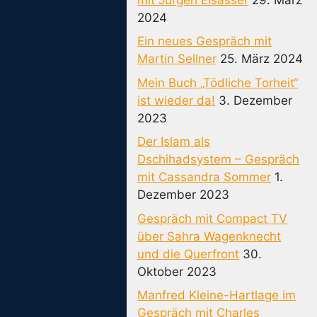
2024
Ein neues Gespräch mit
Martin Sellner
25. März 2024
Mein Buch „Tödliche Torheit“
ist wieder da!
3. Dezember
2023
Der Islam als
Dschihadsystem – Gespräch
mit Cassandra Sommer
1.
Dezember 2023
Gespräch mit Compact TV
über Sahra Wagenknecht
und die Querfront
30.
Oktober 2023
Manfred Kleine-Hartlage im
Gespräch mit Charles