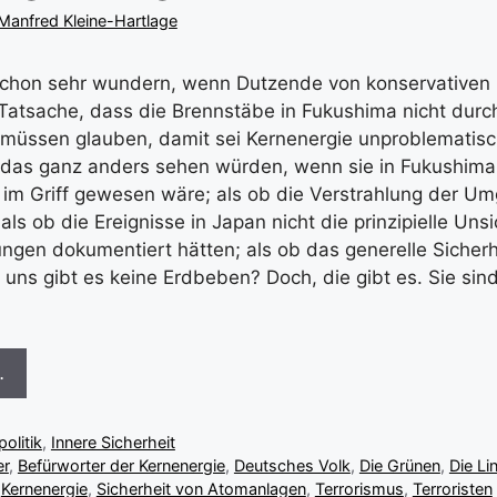
Manfred Kleine-Hartlage
schon sehr wundern, wenn Dutzende von konservativen 
Tatsache, dass die Brennstäbe in Fukushima nicht dur
u müssen glauben, damit sei Kernenergie unproblematisc
e das ganz anders sehen würden, wenn sie in Fukushima
n im Griff gewesen wäre; als ob die Verstrahlung der U
als ob die Ereignisse in Japan nicht die prinzipielle Uns
ngen dokumentiert hätten; als ob das generelle Sicher
 uns gibt es keine Erdbeben? Doch, die gibt es. Sie sind
…
olitik
,
Innere Sicherheit
er
,
Befürworter der Kernenergie
,
Deutsches Volk
,
Die Grünen
,
Die Li
,
Kernenergie
,
Sicherheit von Atomanlagen
,
Terrorismus
,
Terroristen