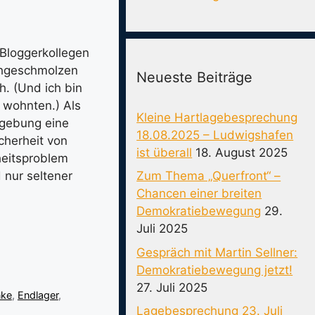
Bloggerkollegen
chgeschmolzen
Neueste Beiträge
h. (Und ich bin
 wohnten.) Als
Kleine Hartlagebesprechung
mgebung eine
18.08.2025 – Ludwigshafen
icherheit von
ist überall
18. August 2025
heitsproblem
Zum Thema „Querfront“ –
 nur seltener
Chancen einer breiten
Demokratiebewegung
29.
Juli 2025
Gespräch mit Martin Sellner:
Demokratiebewegung jetzt!
27. Juli 2025
nke
,
Endlager
,
Lagebesprechung 23. Juli