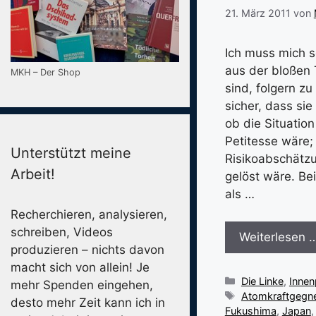
21. März 2011
von
Ich muss mich 
aus der bloßen 
MKH – Der Shop
sind, folgern z
sicher, dass si
ob die Situatio
Petitesse wäre; 
Unterstützt meine
Risikoabschätzu
Arbeit!
gelöst wäre. Bei
als …
Recherchieren, analysieren,
schreiben, Videos
Weiterlesen 
produzieren – nichts davon
macht sich von allein! Je
Kategorien
Die Linke
,
Innenp
mehr Spenden eingehen,
Schlagwörter
Atomkraftgegn
desto mehr Zeit kann ich in
Fukushima
,
Japan