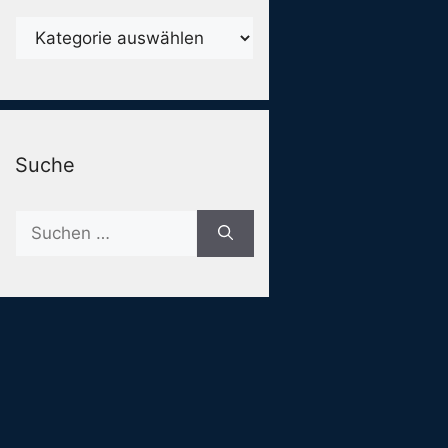
Karegorien
Suche
Suche
nach: