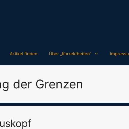
Artikel finden
Über „Korrektheiten“
Impress
ng der Grenzen
uskopf