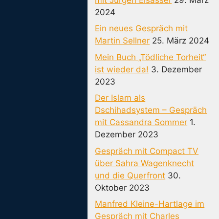
2024
Ein neues Gespräch mit
Martin Sellner
25. März 2024
Mein Buch „Tödliche Torheit“
ist wieder da!
3. Dezember
2023
Der Islam als
Dschihadsystem – Gespräch
mit Cassandra Sommer
1.
Dezember 2023
Gespräch mit Compact TV
über Sahra Wagenknecht
und die Querfront
30.
Oktober 2023
Manfred Kleine-Hartlage im
Gespräch mit Charles