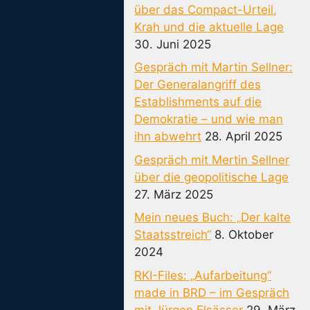
über das Compact-Urteil,
Krah und die aktuelle Lage
30. Juni 2025
Gespräch mit Martin Sellner:
Der Generalangriff des
Establishments auf die
Demokratie – und wie man
ihn abwehrt
28. April 2025
Gespräch mit Mertin Sellner
über die geopolitische Lage
27. März 2025
Mein neues Buch: „Der kalte
Staatsstreich“
8. Oktober
2024
RKI-Files: „Aufarbeitung“
made in BRD – im Gespräch
mit Jürgen Elsässer
29. März