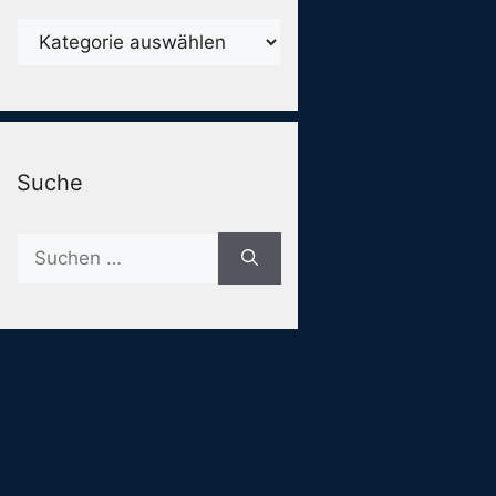
Karegorien
Suche
Suche
nach: