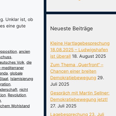
. Unklar ist, ob
 es eine gute
Neueste Beiträge
Kleine Hartlagebesprechung
18.08.2025 – Ludwigshafen
pposition
,
ancien
ist überall
18. August 2025
schuss
,
eutsches Volk
,
die
Zum Thema „Querfront“ –
-mediterraner
Chancen einer breiten
enda
,
globale
Demokratiebewegung
29.
Staat
,
Islamisierung
Juli 2025
ration
,
derschaft
,
nicht
Gespräch mit Martin Sellner:
tion
,
Revolution
,
Demokratiebewegung jetzt!
n
,
27. Juli 2025
lichem Wohlstand
Lagebesprechung 23. Juli