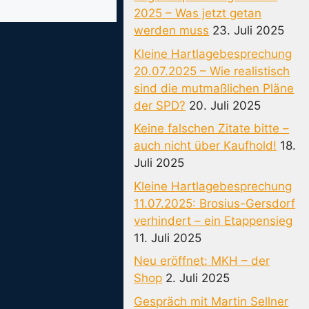
2025 – Was jetzt getan
werden muss
23. Juli 2025
Kleine Hartlagebesprechung
20.07.2025 – Wie realistisch
sind die mutmaßlichen Pläne
der SPD?
20. Juli 2025
Keine falschen Zitate bitte –
auch nicht über Kaufhold!
18.
Juli 2025
Kleine Hartlagebesprechung
11.07.2025: Brosius-Gersdorf
verhindert – ein Etappensieg
11. Juli 2025
Neu eröffnet: MKH – der
Shop
2. Juli 2025
Gespräch mit Martin Sellner