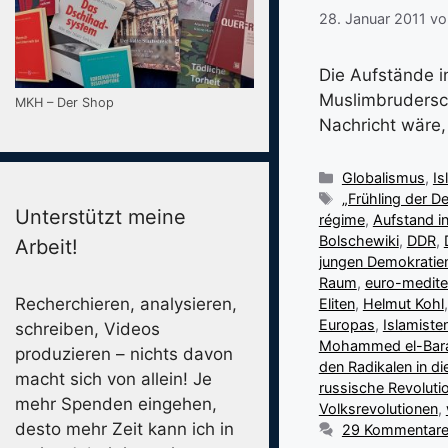
28. Januar 2011
v
Die Aufstände i
Muslimbrudersch
MKH – Der Shop
Nachricht wäre, 
Kategorien
Globalismus
,
Is
Schlagwörter
„Frühling der 
Unterstützt meine
régime
,
Aufstand i
Bolschewiki
,
DDR
,
Arbeit!
jungen Demokratie
Raum
,
euro-medit
Recherchieren, analysieren,
Eliten
,
Helmut Kohl
Europas
,
Islamiste
schreiben, Videos
Mohammed el-Bar
produzieren – nichts davon
den Radikalen in d
macht sich von allein! Je
russische Revoluti
mehr Spenden eingehen,
Volksrevolutionen
,
desto mehr Zeit kann ich in
29 Kommentar