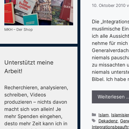
10. Oktober 2010
Die „Integratio
muslimische Ein
MKH – Der Shop
ich alle Aussic
nehme für mich 
Generalverdacht
niemals pauscha
Unterstützt meine
zu missachten u
Arbeit!
niemals unterst
Bibel. Ich habe
Recherchieren, analysieren,
schreiben, Videos
Weiterlesen 
produzieren – nichts davon
macht sich von allein! Je
Kategorien
Islam
,
Islamisie
mehr Spenden eingehen,
Schlagwörter
Dekadenz
,
Gene
desto mehr Zeit kann ich in
Integrationsbeauft