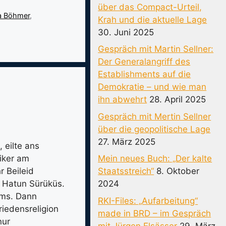
über das Compact-Urteil,
a Böhmer
,
Krah und die aktuelle Lage
30. Juni 2025
Gespräch mit Martin Sellner:
Der Generalangriff des
Establishments auf die
Demokratie – und wie man
ihn abwehrt
28. April 2025
Gespräch mit Mertin Sellner
über die geopolitische Lage
27. März 2025
 eilte ans
iker am
Mein neues Buch: „Der kalte
 Beileid
Staatsstreich“
8. Oktober
f Hatun Sürüküs.
2024
ems. Dann
RKI-Files: „Aufarbeitung“
riedensreligion
made in BRD – im Gespräch
nur
mit Jürgen Elsässer
29. März