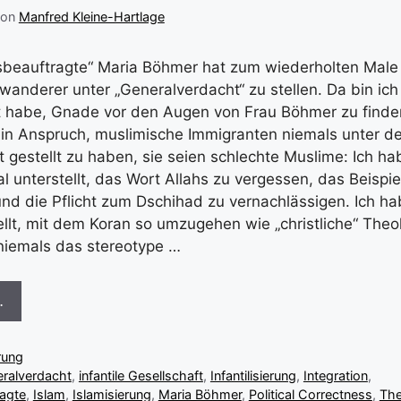
von
Manfred Kleine-Hartlage
nsbeauftragte“ Maria Böhmer hat zum wiederholten Male
wanderer unter „Generalverdacht“ zu stellen. Da bin ich 
ht habe, Gnade vor den Augen von Frau Böhmer zu finden
in Anspruch, muslimische Immigranten niemals unter d
 gestellt zu haben, sie seien schlechte Muslime: Ich ha
l unterstellt, das Wort Allahs zu vergessen, das Beispi
nd die Pflicht zum Dschihad zu vernachlässigen. Ich ha
ellt, mit dem Koran so umzugehen wie „christliche“ Theo
 niemals das stereotype …
…
rung
ralverdacht
,
infantile Gesellschaft
,
Infantilisierung
,
Integration
,
ragte
,
Islam
,
Islamisierung
,
Maria Böhmer
,
Political Correctness
,
The