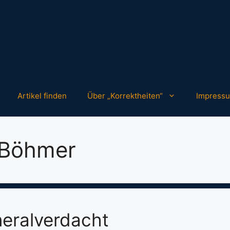
Artikel finden
Über „Korrektheiten“
Impress
 Böhmer
eralverdacht