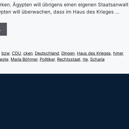
rken. Ägypten will übrigens einen eigenen Staatsanwalt
ypten will überwachen, dass im Haus des Krieges …
…
,
bzw
,
CDU
,
cken
,
Deutschland
,
Dingen
,
Haus des Krieges
,
hmer
,
ragte
,
Maria Böhmer
,
Politiker
,
Rechtsstaat
,
rte
,
Scharia