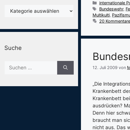
Kategorien
internationale Po
Karegorien
Schlagwörter
Bundeswehr
,
F
Multikulti
,
Pazifism
20 Kommentar
Suche
Bundesr
Suche
12. Juli 2009
von
M
nach:
„Die Integratio
Krankenbett des
Krankenbett bei
ausdrücken? Man
Denn hier schw
braucht man sic
nicht aus. Das 