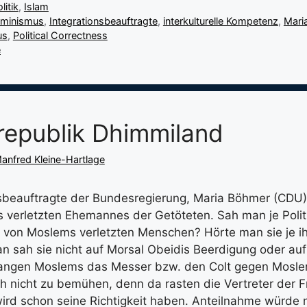
litik
,
Islam
eminismus
,
Integrationsbeauftragte
,
interkulturelle Kompetenz
,
Mari
us
,
Political Correctness
e
epublik Dhimmiland
anfred Kleine-Hartlage
nsbeauftragte der Bundesregierung, Maria Böhmer (CDU),
 verletzten Ehemannes der Getöteten. Sah man je Polit
 von Moslems verletzten Menschen? Hörte man sie je ihr
 sah sie nicht auf Morsal Obeidis Beerdigung oder au
angen Moslems das Messer bzw. den Colt gegen Mosl
h nicht zu bemühen, denn da rasten die Vertreter der F
wird schon seine Richtigkeit haben. Anteilnahme würde 