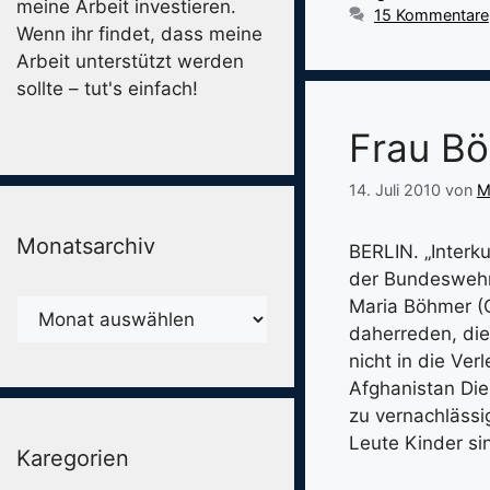
meine Arbeit investieren.
15 Kommentare
Wenn ihr findet, dass meine
Arbeit unterstützt werden
sollte – tut's einfach!
Frau Bö
14. Juli 2010
von
M
Monatsarchiv
BERLIN. „Interk
der Bundeswehr 
Maria Böhmer (C
Monatsarchiv
daherreden, die
nicht in die Ve
Afghanistan Die
zu vernachlässig
Leute Kinder si
Karegorien