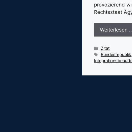
provozierend wi
Rechtsstaat Äg
Weiterlesen 
Kategorien
Zitat
Schlagwörter
Bundesrepublik
Integrationsbeauft