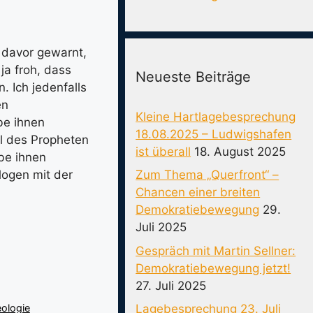
 davor gewarnt,
ja froh, dass
Neueste Beiträge
. Ich jedenfalls
en
Kleine Hartlagebesprechung
be ihnen
18.08.2025 – Ludwigshafen
el des Propheten
ist überall
18. August 2025
be ihnen
Zum Thema „Querfront“ –
logen mit der
Chancen einer breiten
Demokratiebewegung
29.
Juli 2025
Gespräch mit Martin Sellner:
Demokratiebewegung jetzt!
27. Juli 2025
ologie
Lagebesprechung 23. Juli