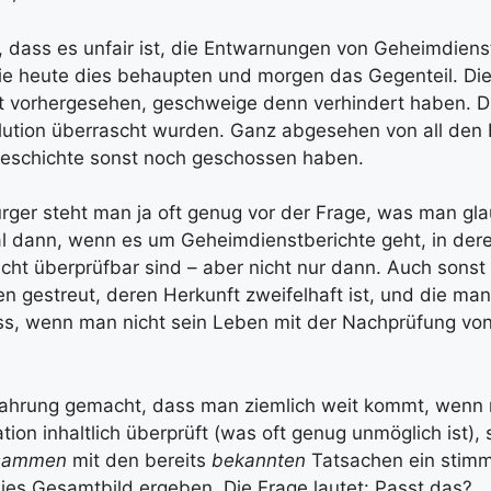
t, dass es unfair ist, die Entwarnungen von Geheimdien
ie heute dies behaupten und morgen das Gegenteil. Die
t vorhergesehen, geschweige denn verhindert haben. D
lution überrascht wurden. Ganz abgesehen von all den 
Geschichte sonst noch geschossen haben.
ürger steht man ja oft genug vor der Frage, was man gla
l dann, wenn es um Geheimdienstberichte geht, in der
nicht überprüfbar sind – aber nicht nur dann. Auch sonst
en gestreut, deren Herkunft zweifelhaft ist, und die ma
s, wenn man nicht sein Leben mit der Nachprüfung von
fahrung gemacht, dass man ziemlich weit kommt, wenn 
tion inhaltlich überprüft (was oft genug unmöglich ist)
sammen
mit den bereits
bekannten
Tatsachen ein stimm
ies Gesamtbild ergeben. Die Frage lautet: Passt das?