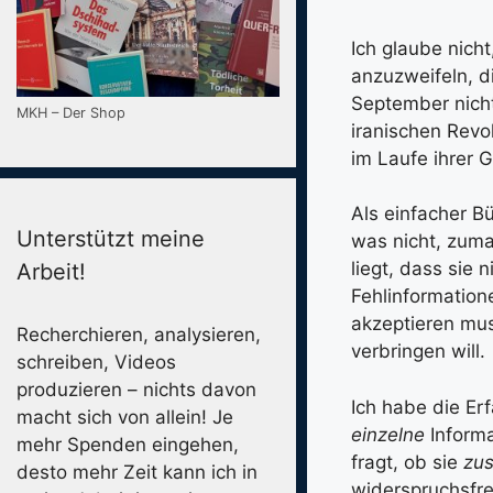
Ich glaube nich
anzuzweifeln, d
September nich
MKH – Der Shop
iranischen Revo
im Laufe ihrer 
Als einfacher B
Unterstützt meine
was nicht, zuma
liegt, dass sie 
Arbeit!
Fehlinformation
akzeptieren mus
Recherchieren, analysieren,
verbringen will.
schreiben, Videos
produzieren – nichts davon
Ich habe die Er
macht sich von allein! Je
einzelne
Informa
mehr Spenden eingehen,
fragt, ob sie
zu
desto mehr Zeit kann ich in
widerspruchsfre