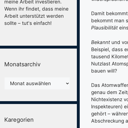
meine Arbeit investieren.
Wenn ihr findet, dass meine
Damit bekommt 
Arbeit unterstützt werden
bekommt man so
sollte – tut's einfach!
Plausibilität
eins
Bekannt
und vom
Beispiel, dass 
tausend Kilomet
Monatsarchiv
Nutzlast Atomsp
bauen will?
Monatsarchiv
Das Atomwaffen
genau dem Zeitp
Nichtexistenz 
Inspekteuren) e
gehört – währen
Karegorien
Abschreckung a