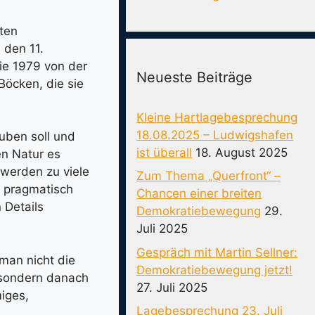
sten
 den 11.
ie 1979 von der
Neueste Beiträge
Böcken, die sie
Kleine Hartlagebesprechung
18.08.2025 – Ludwigshafen
uben soll und
ist überall
18. August 2025
en Natur es
 werden zu viele
Zum Thema „Querfront“ –
n pragmatisch
Chancen einer breiten
 Details
Demokratiebewegung
29.
Juli 2025
Gespräch mit Martin Sellner:
man nicht die
Demokratiebewegung jetzt!
, sondern danach
27. Juli 2025
iges,
Lagebesprechung 23. Juli