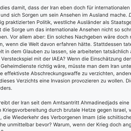
dies damit, dass der Iran eben doch für internationalen
i und sich Sorgen um sein Ansehen im Ausland mache.
D
g praktizierten Politik, westliche Ausländer als Staatsg
 die Sorge um das internationale Ansehen nicht so sch
en. Vor allem aber: Ein solches Nachgeben wäre doch 
n, wenn die Welt davon erfahren hätte. Stattdessen tat
elt in dem Glauben zu lassen, sie arbeiteten tatsächlic
Versteckspiel mit der IAEA? Wenn die Einschätzung der
Geheimdienste richtig wäre, müsste man dem Iran unter
die effektivste Abschreckungswaffe zu verzichten, ander
ieses Verzichts eine Invasion provozieren zu wollen. Di
ders.
ibt der Iran seit dem Amtsantritt Ahmadinedjads eine P
 Kriegsvorbereitung durch brutale Hetze gegen Israel,
 die Wiederkehr des Verborgenen Imam (die schiitische
he unmittelbar bevor? Warum, wenn der Krieg doch ange