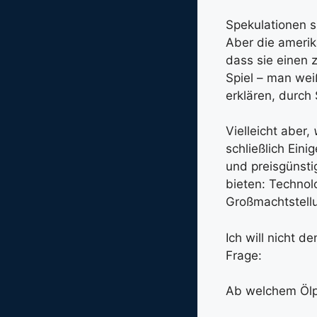
Spekulationen s
Aber die amerik
dass sie einen 
Spiel – man weiß
erklären, durch
Vielleicht aber,
schließlich Eini
und preisgünsti
bieten: Technolo
Großmachtstellun
Ich will nicht d
Frage:
Ab welchem Ölpr