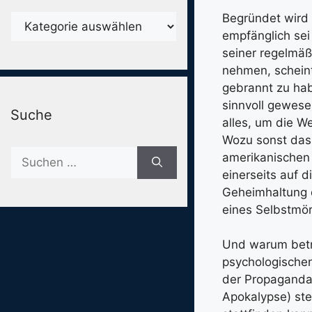
Begründet wird 
Karegorien
empfänglich se
seiner regelmäßi
nehmen, scheint
gebrannt zu hab
sinnvoll gewese
Suche
alles, um die W
Wozu sonst das 
Suche
amerikanischen 
nach:
einerseits auf 
Geheimhaltung d
eines Selbstmör
Und warum betre
psychologischen
der Propaganda,
Apokalypse) ste