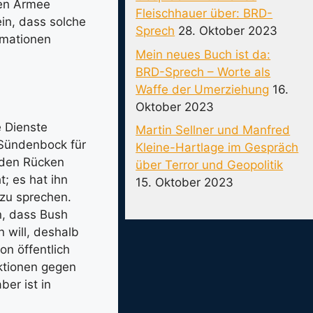
hen Armee
Fleischhauer über: BRD-
in, dass solche
Sprech
28. Oktober 2023
rmationen
Mein neues Buch ist da:
BRD-Sprech – Worte als
Waffe der Umerziehung
16.
Oktober 2023
e Dienste
Martin Sellner und Manfred
 Sündenbock für
Kleine-Hartlage im Gespräch
 den Rücken
über Terror und Geopolitik
; es hat ihn
15. Oktober 2023
 zu sprechen.
n, dass Bush
n will, deshalb
on öffentlich
ktionen gegen
ber ist in