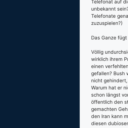
Telefonat auf d
unbekannt sein?
Telefonate gen
zuzuspielen?)
Das Ganze fügt s
Völlig undurchsi
wirklich ihrem 
einen verfehlte
gefallen? Bush 
nicht gehindert
Warum hat er ni
schon längst vor
öffentlich den 
gemachten Gehei
den Iran kann 
diesen dubiosen