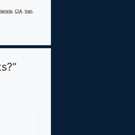
ienste
,
CIA
,
Iran
,
ts?“