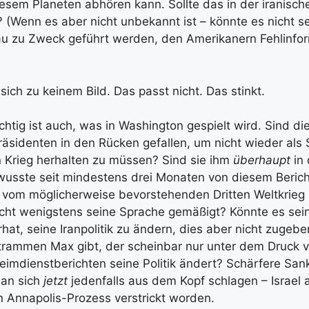
iesem Planeten abhören kann. Sollte das in der iranisc
 (Wenn es aber nicht unbekannt ist – könnte es nicht se
au zu Zweck geführt werden, den Amerikanern Fehlinfo
ich zu keinem Bild. Das passt nicht. Das stinkt.
chtig ist auch, was in Washington gespielt wird. Sind di
Präsidenten in den Rücken gefallen, um nicht wieder als
n Krieg herhalten zu müssen? Sind sie ihm
überhaupt
in
wusste seit mindestens drei Monaten von diesem Bericht
, vom möglicherweise bevorstehenden Dritten Weltkrieg
cht wenigstens seine Sprache gemäßigt? Könnte es sei
hat, seine Iranpolitik zu ändern, dies aber nicht zugebe
strammen Max gibt, der scheinbar nur unter dem Druck v
mdienstberichten seine Politik ändert? Schärfere San
man sich
jetzt
jedenfalls aus dem Kopf schlagen – Israel a
 Annapolis-Prozess verstrickt worden.