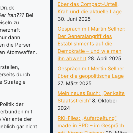
über das Compact-Urteil,
 Druck
Krah und die aktuelle Lage
er Iran???
Bei
30. Juni 2025
eiseln zu
Gespräch mit Martin Sellner:
merzhaft
Der Generalangriff des
nur dann
Establishments auf die
en die Perser
Demokratie – und wie man
h an Atomwaffen.
ihn abwehrt
28. April 2025
stellen,
Gespräch mit Mertin Sellner
erseits durch
über die geopolitische Lage
e Strategie
27. März 2025
Mein neues Buch: „Der kalte
Staatsstreich“
8. Oktober
olitik der
2024
 verbunden mit
RKI-Files: „Aufarbeitung“
 Variante der
made in BRD – im Gespräch
blich gar nicht
mit Jürgen Elsässer
29. März