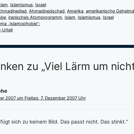
slam
,
Islamismus
,
Israel
hmadinedjad
,
Ahmadinedschad
,
Amerika
,
amerikanische Geheimd
mbe
,
iranisches Atomprogramm
,
Islam
,
Islamismus
,
Israel
ema „Islamophobie“:
Urteil
nken zu „Viel Lärm um nich
phe
er 2007 um Freitag, 7. Dezember 2007 Uhr
ügt sich zu keinem Bild. Das passt nicht. Das stinkt.“