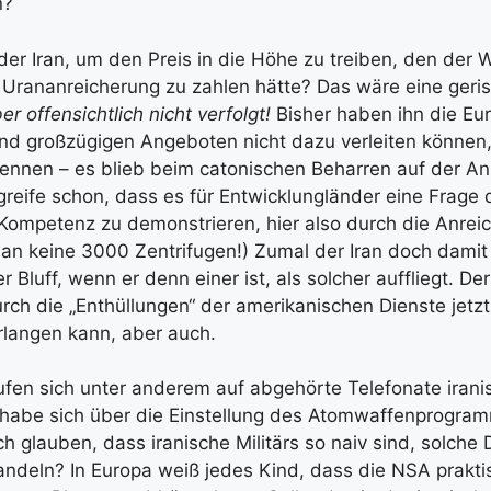
n?
t der Iran, um den Preis in die Höhe zu treiben, den der 
e Urananreicherung zu zahlen hätte? Das wäre eine geri
er offensichtlich nicht verfolgt!
Bisher haben ihn die Eu
d großzügigen Angeboten nicht dazu verleiten können, 
nennen – es blieb beim catonischen Beharren auf der An
reife schon, dass es für Entwicklungländer eine Frage d
Kompetenz zu demonstrieren, hier also durch die Anrei
n keine 3000 Zentrifugen!) Zumal der Iran doch damit
 Bluff, wenn er denn einer ist, als solcher auffliegt. De
ch die „Enthüllungen“ der amerikanischen Dienste jetz
erlangen kann, aber auch.
ufen sich unter anderem auf abgehörte Telefonate iranis
 habe sich über die Einstellung des Atomwaffenprogram
ich glauben, dass iranische Militärs so naiv sind, solche
ndeln? In Europa weiß jedes Kind, dass die NSA prakti