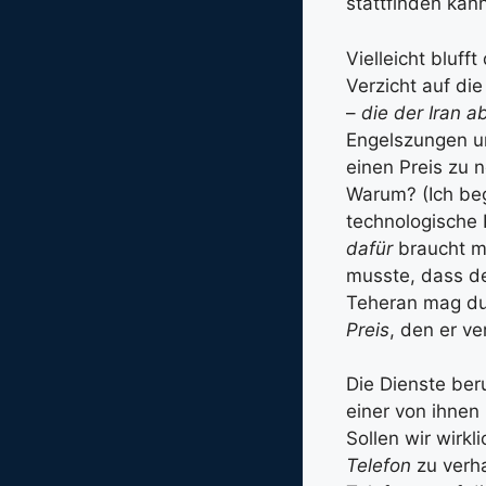
stattfinden kan
Vielleicht bluff
Verzicht auf di
–
die der Iran ab
Engelszungen un
einen Preis zu 
Warum? (Ich beg
technologische 
dafür
braucht ma
musste, dass der
Teheran mag dur
Preis
, den er v
Die Dienste ber
einer von ihnen
Sollen wir wirkl
Telefon
zu verha