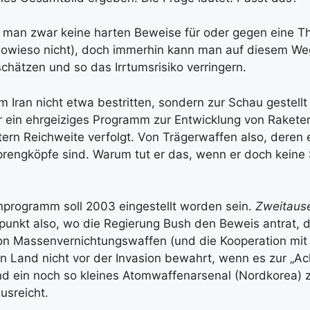
man zwar keine harten Beweise für oder gegen eine Th
wieso nicht), doch immerhin kann man auf diesem Weg
chätzen und so das Irrtumsrisiko verringern.
 Iran nicht etwa bestritten, sondern zur Schau gestellt
er ein ehrgeiziges Programm zur Entwicklung von Rakete
ern Reichweite verfolgt. Von Trägerwaffen also, deren e
rengköpfe sind. Warum tut er das, wenn er doch keine
programm soll 2003 eingestellt worden sein.
Zweitause
unkt also, wo die Regierung Bush den Beweis antrat, d
von Massenvernichtungswaffen (und die Kooperation mi
in Land nicht vor der Invasion bewahrt, wenn es zur „A
d ein noch so kleines Atomwaffenarsenal (Nordkorea) 
usreicht.