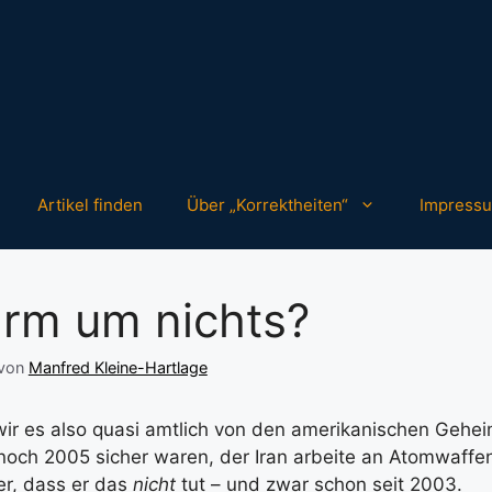
Artikel finden
Über „Korrektheiten“
Impress
ärm um nichts?
von
Manfred Kleine-Hartlage
ir es also quasi amtlich von den amerikanischen Gehei
noch 2005 sicher waren, der Iran arbeite an Atomwaffe
er, dass er das
nicht
tut – und zwar schon seit 2003.