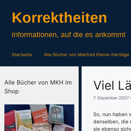
Zum
Inhalt
Korrektheiten
springen
Informationen, auf die es ankommt
Startseite
Alle Bücher von Manfred Kleine-Hartlage
Viel L
Alle Bücher von MKH im
Shop
7. Dezember 2007
So, nun haben w
denselben, die 
sie ebenso sich