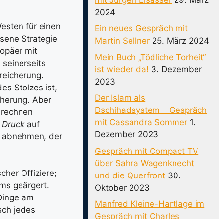
2024
Westen für einen
Ein neues Gespräch mit
ssene Strategie
Martin Sellner
25. März 2024
ropäer mit
Mein Buch „Tödliche Torheit“
seinerseits
ist wieder da!
3. Dezember
reicherung.
2023
es Stolzes ist,
Der Islam als
cherung. Aber
Dschihadsystem – Gespräch
 rechnen
mit Cassandra Sommer
1.
r
Druck
auf
Dezember 2023
t abnehmen, der
Gespräch mit Compact TV
über Sahra Wagenknecht
cher Offiziere;
und die Querfront
30.
ms geärgert.
Oktober 2023
 Dinge am
Manfred Kleine-Hartlage im
sch jedes
Gespräch mit Charles