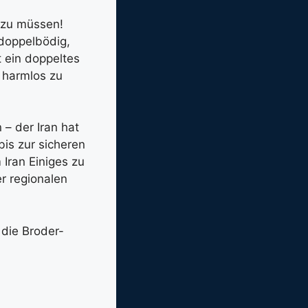
n zu müssen!
 doppelbödig,
t ein doppeltes
z harmlos zu
 – der Iran hat
bis zur sicheren
Iran Einiges zu
er regionalen
 die Broder-