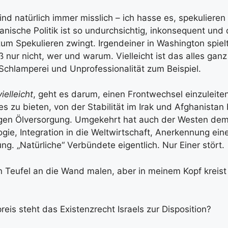
ind natürlich immer misslich – ich hasse es, spekuliere
anische Politik ist so undurchsichtig, inkonsequent und
zum Spekulieren zwingt. Irgendeiner in Washington spiel
 nur nicht, wer und warum. Vielleicht ist das alles gan
 Schlamperei und Unprofessionalität zum Beispiel.
vielleicht
, geht es darum, einen Frontwechsel einzuleiten
ges zu bieten, von der Stabilität im Irak und Afghanistan 
gen Ölversorgung. Umgekehrt hat auch der Westen dem 
gie, Integration in die Weltwirtschaft, Anerkennung ein
g. „Natürliche“ Verbündete eigentlich. Nur Einer stört.
en Teufel an die Wand malen, aber in meinem Kopf kreist
eis steht das Existenzrecht Israels zur Disposition?