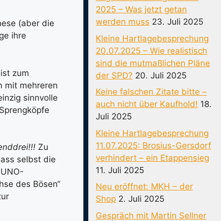
2025 – Was jetzt getan
werden muss
23. Juli 2025
ese (aber die
e ihre
Kleine Hartlagebesprechung
20.07.2025 – Wie realistisch
sind die mutmaßlichen Pläne
 ist zum
der SPD?
20. Juli 2025
n mit mehreren
Keine falschen Zitate bitte –
inzig sinnvolle
auch nicht über Kaufhold!
18.
 Sprengköpfe
Juli 2025
Kleine Hartlagebesprechung
11.07.2025: Brosius-Gersdorf
nddrei!!!
Zu
verhindert – ein Etappensieg
ass selbst die
11. Juli 2025
t UNO-
chse des Bösen“
Neu eröffnet: MKH – der
zur
Shop
2. Juli 2025
Gespräch mit Martin Sellner