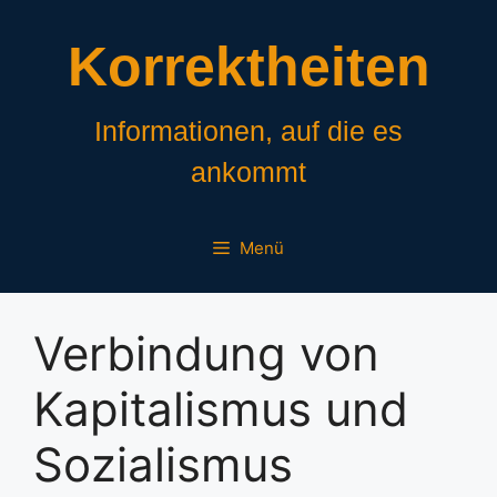
Zum
Inhalt
Korrektheiten
springen
Informationen, auf die es
ankommt
Menü
Verbindung von
Kapitalismus und
Sozialismus