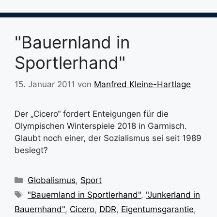
"Bauernland in
Sportlerhand"
15. Januar 2011
von
Manfred Kleine-Hartlage
Der „Cicero“ fordert Enteigungen für die
Olympischen Winterspiele 2018 in Garmisch.
Glaubt noch einer, der Sozialismus sei seit 1989
besiegt?
Kategorien
Globalismus
,
Sport
Schlagwörter
"Bauernland in Sportlerhand"
,
"Junkerland in
Bauernhand"
,
Cicero
,
DDR
,
Eigentumsgarantie
,