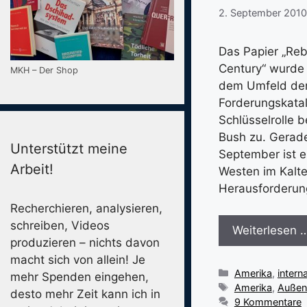
2. September 2010
Das Papier „Reb
Century“ wurde 
MKH – Der Shop
dem Umfeld der
Forderungskatal
Schlüsselrolle b
Bush zu. Gerad
Unterstützt meine
September ist 
Arbeit!
Westen im Kalte
Herausforderung
Recherchieren, analysieren,
schreiben, Videos
Weiterlesen 
produzieren – nichts davon
macht sich von allein! Je
Kategorien
Amerika
,
interna
mehr Spenden eingehen,
Schlagwörter
Amerika
,
Außenp
desto mehr Zeit kann ich in
9 Kommentare