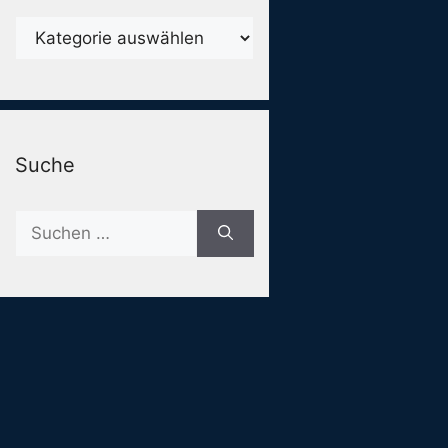
Karegorien
Suche
Suche
nach: