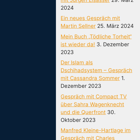
2024
Ein neues Gespräch mit
Martin Sellner
25. März 2024
Mein Buch „Tödliche Torheit“
ist wieder da!
3. Dezember
2023
Der Islam als
Dschihadsystem – Gespräch
mit Cassandra Sommer
1.
Dezember 2023
Gespräch mit Compact TV
über Sahra Wagenknecht
und die Querfront
30.
Oktober 2023
Manfred Kleine-Hartlage im
Gespräch mit Charles