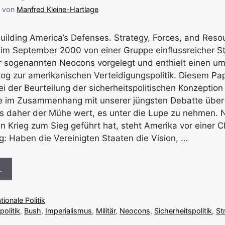
von
Manfred Kleine-Hartlage
uilding America’s Defenses. Strategy, Forces, and Reso
im September 2000 von einer Gruppe einflussreicher S
 sogenannten Neocons vorgelegt und enthielt einen um
og zur amerikanischen Verteidigungspolitik. Diesem Pa
ei der Beurteilung der sicherheitspolitischen Konzeptio
e im Zusammenhang mit unserer jüngsten Debatte über 
es daher der Mühe wert, es unter die Lupe zu nehmen.
n Krieg zum Sieg geführt hat, steht Amerika vor einer 
: Haben die Vereinigten Staaten die Vision, …
…
tionale Politik
olitik
,
Bush
,
Imperialismus
,
Militär
,
Neocons
,
Sicherheitspolitik
,
St