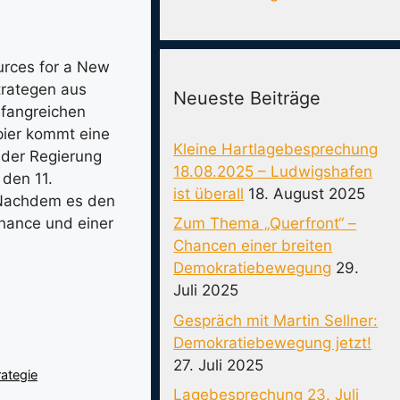
urces for a New
trategen aus
Neueste Beiträge
fangreichen
pier kommt eine
Kleine Hartlagebesprechung
n der Regierung
18.08.2025 – Ludwigshafen
den 11.
ist überall
18. August 2025
 Nachdem es den
Zum Thema „Querfront“ –
Chance und einer
Chancen einer breiten
Demokratiebewegung
29.
Juli 2025
Gespräch mit Martin Sellner:
Demokratiebewegung jetzt!
27. Juli 2025
rategie
Lagebesprechung 23. Juli