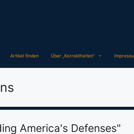
Artikel finden
Über „Korrektheiten“
Impress
ns
ding America's Defenses"