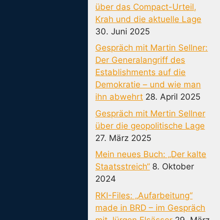
über das Compact-Urteil,
Krah und die aktuelle Lage
30. Juni 2025
Gespräch mit Martin Sellner:
Der Generalangriff des
Establishments auf die
Demokratie – und wie man
ihn abwehrt
28. April 2025
Gespräch mit Mertin Sellner
über die geopolitische Lage
27. März 2025
Mein neues Buch: „Der kalte
Staatsstreich“
8. Oktober
2024
RKI-Files: „Aufarbeitung“
made in BRD – im Gespräch
mit Jürgen Elsässer
29. März