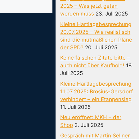
2025 – Was jetzt getan
werden muss
23. Juli 2025
Kleine Hartlagebesprechung
20.07.2025 – Wie realistisch
sind die mutmaßlichen Pläne
der SPD?
20. Juli 2025
Keine falschen Zitate bitte –
auch nicht über Kaufhold!
18.
Juli 2025
Kleine Hartlagebesprechung
11.07.2025: Brosius-Gersdorf
verhindert – ein Etappensieg
11. Juli 2025
Neu eröffnet: MKH – der
Shop
2. Juli 2025
Gespräch mit Martin Sellner