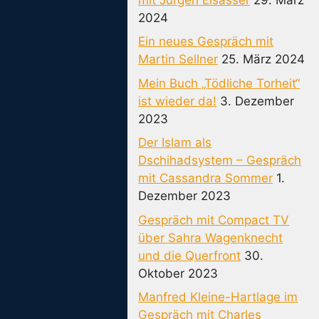
2024
Ein neues Gespräch mit
Martin Sellner
25. März 2024
Mein Buch „Tödliche Torheit“
ist wieder da!
3. Dezember
2023
Der Islam als
Dschihadsystem – Gespräch
mit Cassandra Sommer
1.
Dezember 2023
Gespräch mit Compact TV
über Sahra Wagenknecht
und die Querfront
30.
Oktober 2023
Manfred Kleine-Hartlage im
Gespräch mit Charles