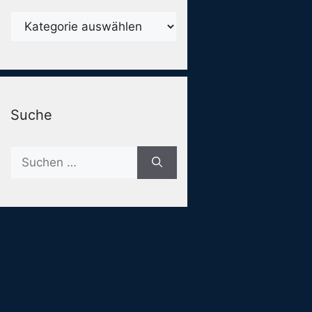
Karegorien
Suche
Suche
nach: