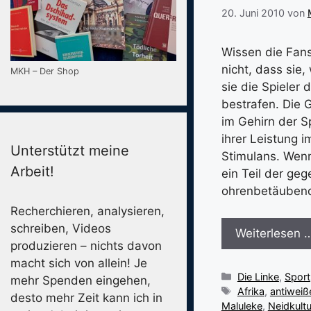
20. Juni 2010
von
Wissen die Fans
nicht, dass sie,
MKH – Der Shop
sie die Spieler
bestrafen. Die 
im Gehirn der S
ihrer Leistung 
Unterstützt meine
Stimulans. Wenn
Arbeit!
ein Teil der ge
ohrenbetäuben
Recherchieren, analysieren,
schreiben, Videos
Weiterlesen 
produzieren – nichts davon
macht sich von allein! Je
Kategorien
Die Linke
,
Sport
mehr Spenden eingehen,
Schlagwörter
Afrika
,
antiweiß
desto mehr Zeit kann ich in
Maluleke
,
Neidkultu