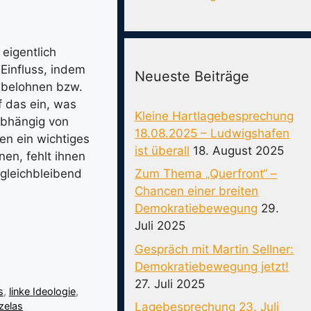
eigentlich
 Einfluss, indem
Neueste Beiträge
, belohnen bzw.
f das ein, was
Kleine Hartlagebesprechung
abhängig von
18.08.2025 – Ludwigshafen
en ein wichtiges
ist überall
18. August 2025
en, fehlt ihnen
Zum Thema „Querfront“ –
 gleichbleibend
Chancen einer breiten
Demokratiebewegung
29.
Juli 2025
Gespräch mit Martin Sellner:
Demokratiebewegung jetzt!
27. Juli 2025
s
,
linke Ideologie
,
zelas
Lagebesprechung 23. Juli