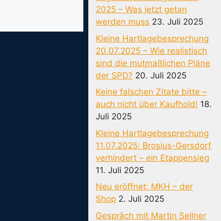
2025 – Was jetzt getan
werden muss
23. Juli 2025
Kleine Hartlagebesprechung
20.07.2025 – Wie realistisch
sind die mutmaßlichen Pläne
der SPD?
20. Juli 2025
Keine falschen Zitate bitte –
auch nicht über Kaufhold!
18.
Juli 2025
Kleine Hartlagebesprechung
11.07.2025: Brosius-Gersdorf
verhindert – ein Etappensieg
11. Juli 2025
Neu eröffnet: MKH – der
Shop
2. Juli 2025
Gespräch mit Martin Sellner