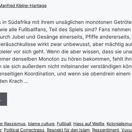
Manfred Kleine-Hartlage
 in Südafrika mit ihrem unsäglichen monotonen Getröte 
 wie alle Fußballfans, Teil des Spiels sind? Fans nehmen
 durch Jubel und Gesänge einerseits, Pfiffe andererseits
Geräuschkulisse wirkt zwar unbewusst, aber mächtig au
pieler vor sich geht. Wenn die aber wissen, dass sie un
immer denselben Monoton zu hören bekommen, fehlt ihn
 sie sich außerdem nicht miteinander verständigen könn
genseitigen Koordination, und wenn sie obendrein einem
den Krach …
…
er Rassismus
,
blame culture
,
Fußball
,
Hass auf Weiße
,
Kolonialismu
r
,
Political Correctness
,
Respekt für den Islam
,
Ressentiment
,
Vuvu