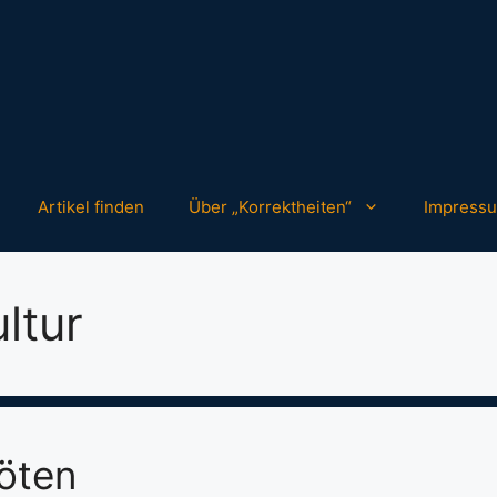
Artikel finden
Über „Korrektheiten“
Impress
ltur
röten