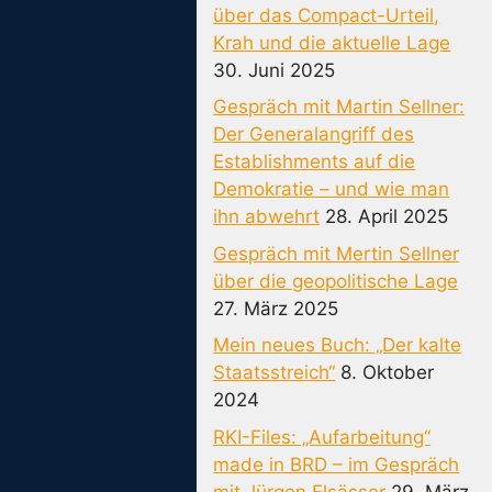
über das Compact-Urteil,
Krah und die aktuelle Lage
30. Juni 2025
Gespräch mit Martin Sellner:
Der Generalangriff des
Establishments auf die
Demokratie – und wie man
ihn abwehrt
28. April 2025
Gespräch mit Mertin Sellner
über die geopolitische Lage
27. März 2025
Mein neues Buch: „Der kalte
Staatsstreich“
8. Oktober
2024
RKI-Files: „Aufarbeitung“
made in BRD – im Gespräch
mit Jürgen Elsässer
29. März