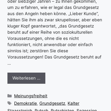
oder siebziger Jahren – zu Ihnen gekommen,
um zu erfahren, wie er legal das Grundgesetz
aus den Angeln heben könne. „Lieber Kunde“,
hätten Sie ihm als zwar skrupelloser, aber eben
kluger Kopf geantwortet, „das Grundgesetz
beruht auf einer Reihe von soziokulturellen
Voraussetzungen, ohne die es nicht
funktioniert, nicht anwendbar oder einfach
sinnlos ist; zerstören Sie diese
Voraussetzungen! Das Grundgesetz beruht auf
…
Weiterlesen …
Kategorien
Meinungsfreiheit
Schlagwörter
Demokratie
,
Grundgesetz
,
Kalter
Staasstreich
,
Putsch
,
Putschisten
,
Sezession