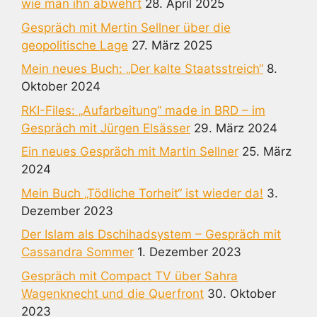
wie man ihn abwehrt
28. April 2025
Gespräch mit Mertin Sellner über die
geopolitische Lage
27. März 2025
Mein neues Buch: „Der kalte Staatsstreich“
8.
Oktober 2024
RKI-Files: „Aufarbeitung“ made in BRD – im
Gespräch mit Jürgen Elsässer
29. März 2024
Ein neues Gespräch mit Martin Sellner
25. März
2024
Mein Buch „Tödliche Torheit“ ist wieder da!
3.
Dezember 2023
Der Islam als Dschihadsystem – Gespräch mit
Cassandra Sommer
1. Dezember 2023
Gespräch mit Compact TV über Sahra
Wagenknecht und die Querfront
30. Oktober
2023