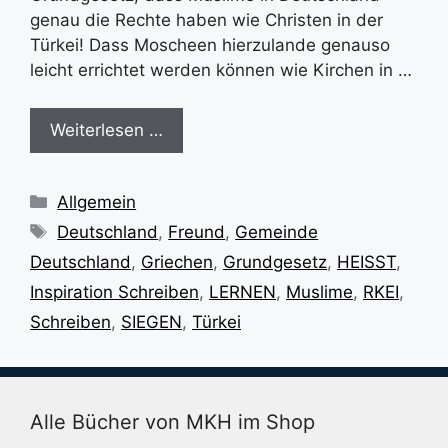
genau die Rechte haben wie Christen in der
Türkei! Dass Moscheen hierzulande genauso
leicht errichtet werden können wie Kirchen in …
Weiterlesen …
Kategorien
Allgemein
Schlagwörter
Deutschland
,
Freund
,
Gemeinde
Deutschland
,
Griechen
,
Grundgesetz
,
HEISST
,
Inspiration Schreiben
,
LERNEN
,
Muslime
,
RKEI
,
Schreiben
,
SIEGEN
,
Türkei
Alle Bücher von MKH im Shop