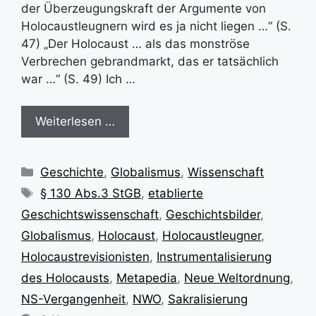
der Überzeugungskraft der Argumente von
Holocaustleugnern wird es ja nicht liegen …“ (S.
47) „Der Holocaust … als das monströse
Verbrechen gebrandmarkt, das er tatsächlich
war …“ (S. 49) Ich …
Weiterlesen …
Kategorien
Geschichte
,
Globalismus
,
Wissenschaft
Schlagwörter
§ 130 Abs.3 StGB
,
etablierte
Geschichtswissenschaft
,
Geschichtsbilder
,
Globalismus
,
Holocaust
,
Holocaustleugner
,
Holocaustrevisionisten
,
Instrumentalisierung
des Holocausts
,
Metapedia
,
Neue Weltordnung
,
NS-Vergangenheit
,
NWO
,
Sakralisierung