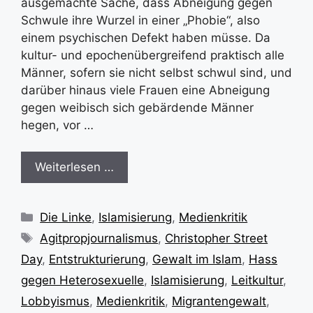
ausgemachte Sache, dass Abneigung gegen
Schwule ihre Wurzel in einer „Phobie“, also
einem psychischen Defekt haben müsse. Da
kultur- und epochenübergreifend praktisch alle
Männer, sofern sie nicht selbst schwul sind, und
darüber hinaus viele Frauen eine Abneigung
gegen weibisch sich gebärdende Männer
hegen, vor …
Weiterlesen …
Kategorien
Die Linke
,
Islamisierung
,
Medienkritik
Schlagwörter
Agitpropjournalismus
,
Christopher Street
Day
,
Entstrukturierung
,
Gewalt im Islam
,
Hass
gegen Heterosexuelle
,
Islamisierung
,
Leitkultur
,
Lobbyismus
,
Medienkritik
,
Migrantengewalt
,