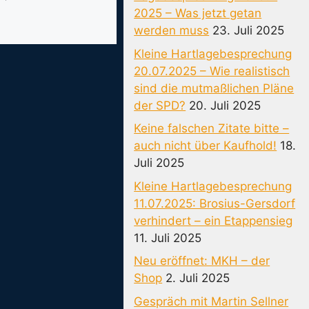
2025 – Was jetzt getan
werden muss
23. Juli 2025
Kleine Hartlagebesprechung
20.07.2025 – Wie realistisch
sind die mutmaßlichen Pläne
der SPD?
20. Juli 2025
Keine falschen Zitate bitte –
auch nicht über Kaufhold!
18.
Juli 2025
Kleine Hartlagebesprechung
11.07.2025: Brosius-Gersdorf
verhindert – ein Etappensieg
11. Juli 2025
Neu eröffnet: MKH – der
Shop
2. Juli 2025
Gespräch mit Martin Sellner