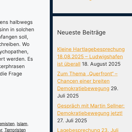
stens halbwegs
inn in solchen
Neueste Beiträge
fangen soll,
schreiben. Wo
Kleine Hartlagebesprechung
sychopathen,
18.08.2025 – Ludwigshafen
ert werden. Es
ist überall
18. August 2025
kerphrasen
Zum Thema „Querfront“ –
 die Frage
Chancen einer breiten
Demokratiebewegung
29.
Juli 2025
Gespräch mit Martin Sellner:
Demokratiebewegung jetzt!
27. Juli 2025
emisten
,
Islam
,
or
,
Terroristen
Lagebesprechung 23. Juli