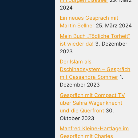
2024
Ein neues Gespräch mit
Martin Sellner
25. März 2024
Mein Buch „Tödliche Torheit“
ist wieder da!
3. Dezember
2023
Der Islam als
Dschihadsystem – Gespräch
mit Cassandra Sommer
1.
Dezember 2023
Gespräch mit Compact TV
über Sahra Wagenknecht
und die Querfront
30.
Oktober 2023
Manfred Kleine-Hartlage im
Gespräch mit Charles