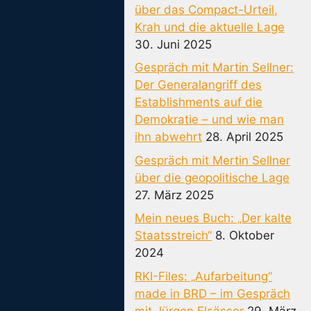
über das Compact-Urteil,
Krah und die aktuelle Lage
30. Juni 2025
Gespräch mit Martin Sellner:
Der Generalangriff des
Establishments auf die
Demokratie – und wie man
ihn abwehrt
28. April 2025
Gespräch mit Mertin Sellner
über die geopolitische Lage
27. März 2025
Mein neues Buch: „Der kalte
Staatsstreich“
8. Oktober
2024
RKI-Files: „Aufarbeitung“
made in BRD – im Gespräch
mit Jürgen Elsässer
29. März