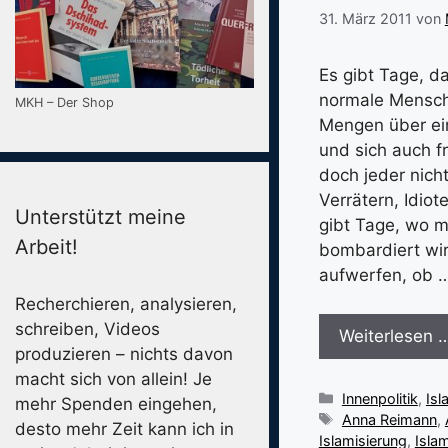
31. März 2011
von
Es gibt Tage, d
normale Mensche
MKH – Der Shop
Mengen über ein
und sich auch f
doch jeder nich
Verrätern, Idiot
Unterstützt meine
gibt Tage, wo m
Arbeit!
bombardiert wir
aufwerfen, ob 
Recherchieren, analysieren,
schreiben, Videos
Weiterlesen 
produzieren – nichts davon
macht sich von allein! Je
Kategorien
Innenpolitik
,
Isl
mehr Spenden eingehen,
Schlagwörter
Anna Reimann
,
desto mehr Zeit kann ich in
Islamisierung
,
Isla