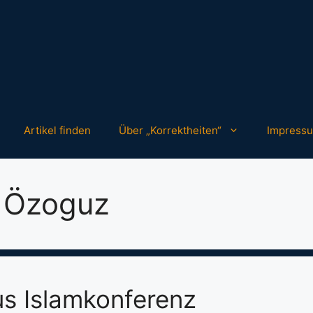
Artikel finden
Über „Korrektheiten“
Impress
 Özoguz
us Islamkonferenz