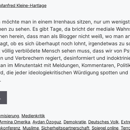
Manfred Kleine-Hartlage
a möchte man in einem Irrenhaus sitzen, nur um wenig
n zu sehen. Es gibt Tage, da bricht der mediale Wahns
en herein, dass man als Blogger nicht weiß, wo man an
ragt, ob es sich überhaupt noch lohnt, irgendetwas zu 
t völlig verblödete Mensch sehen muss, dass wir von P
en und Verbrechern regiert, desinformiert und indoktrini
an im Minutentakt mit Meldungen, Kommentaren, Politi
d, die jeder ideologiekritischen Würdigung spotten und
…
…
amisierung
,
Medienkritik
Armina Omerika
,
Aydan Özoguz
,
Demokratie
,
Deutsches Volk
,
Extr
mkonferenz
,
Muslime
,
Sicherheitspartnerschaft
,
Spiegel online
,
Terr