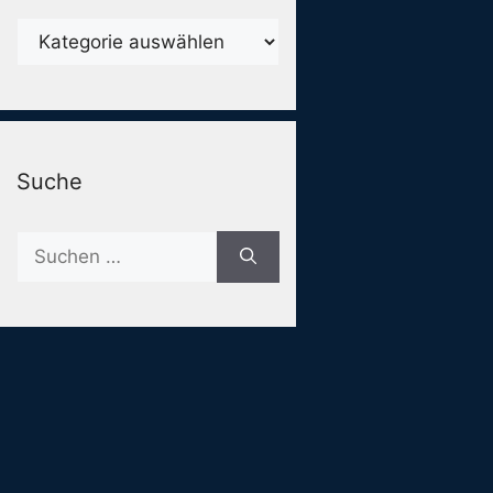
Karegorien
Suche
Suche
nach: