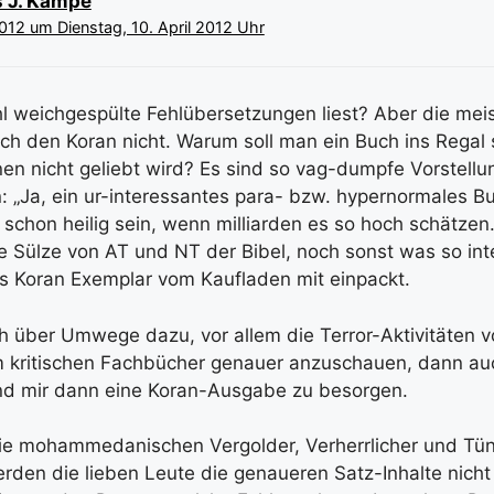
 J. Kampe
2012 um Dienstag, 10. April 2012 Uhr
l weichgespülte Fehlübersetzungen liest? Aber die mei
ich den Koran nicht. Warum soll man ein Buch ins Regal 
nen nicht geliebt wird? Es sind so vag-dumpfe Vorstellu
: „Ja, ein ur-interessantes para- bzw. hypernormales B
schon heilig sein, wenn milliarden es so hoch schätzen…
ie Sülze von AT und NT der Bibel, noch sonst was so int
 Koran Exemplar vom Kaufladen mit einpackt.
h über Umwege dazu, vor allem die Terror-Aktivitäten v
am kritischen Fachbücher genauer anzuschauen, dann au
d mir dann eine Koran-Ausgabe zu besorgen.
e mohammedanischen Vergolder, Verherrlicher und Tü
den die lieben Leute die genaueren Satz-Inhalte nicht