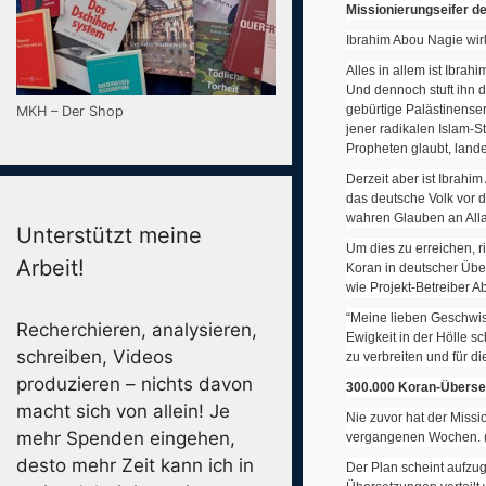
Missionierungseifer d
Ibrahim Abou Nagie wirk
Alles in allem ist Ibrah
Und dennoch stuft ihn d
gebürtige Palästinenser 
MKH – Der Shop
jener radikalen Islam-S
Propheten glaubt, landet
Derzeit aber ist Ibrahi
das deutsche Volk vor d
wahren Glauben an All
Unterstützt meine
Um dies zu erreichen, r
Arbeit!
Koran in deutscher Übe
wie Projekt-Betreiber A
“Meine lieben Geschwist
Recherchieren, analysieren,
Ewigkeit in der Hölle s
schreiben, Videos
zu verbreiten und für d
produzieren – nichts davon
300.000 Koran-Überset
macht sich von allein! Je
Nie zuvor hat der Miss
mehr Spenden eingehen,
vergangenen Wochen. 
desto mehr Zeit kann ich in
Der Plan scheint aufzu