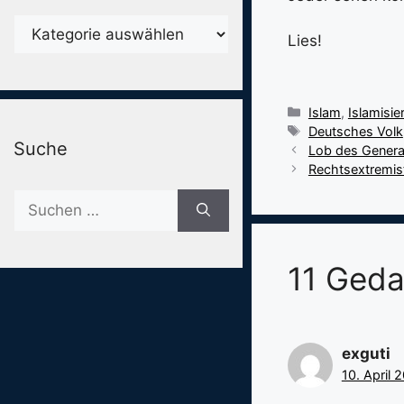
Karegorien
Lies!
Kategorien
Islam
,
Islamisie
Schlagwörter
Deutsches Volk
Suche
Lob des Genera
Rechtsextremist
Suche
nach:
11 Geda
exguti
10. April 