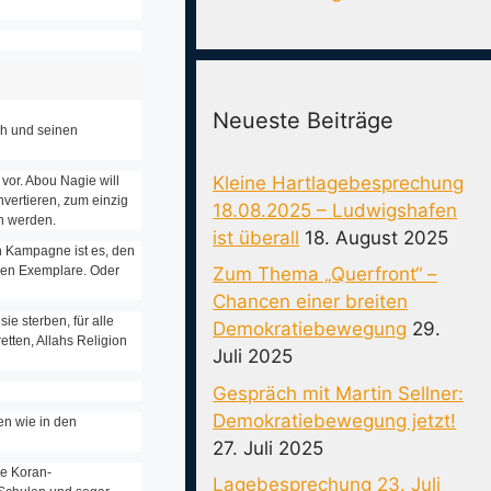
Neueste Beiträge
lah und seinen
Kleine Hartlagebesprechung
vor. Abou Nagie will
vertieren, zum einzig
18.08.2025 – Ludwigshafen
n werden.
ist überall
18. August 2025
en Kampagne ist es, den
onen Exemplare. Oder
Zum Thema „Querfront“ –
Chancen einer breiten
e sterben, für alle
Demokratiebewegung
29.
tten, Allahs Religion
Juli 2025
Gespräch mit Martin Sellner:
Demokratiebewegung jetzt!
en wie in den
27. Juli 2025
he Koran-
Lagebesprechung 23. Juli