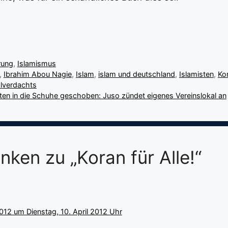
rung
,
Islamismus
,
Ibrahim Abou Nagie
,
Islam
,
islam und deutschland
,
Islamisten
,
Ko
lverdachts
en in die Schuhe geschoben: Juso zündet eigenes Vereinslokal an
nken zu „Koran für Alle!“
2012 um Dienstag, 10. April 2012 Uhr