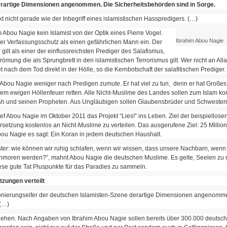
erartige Dimensionen angenommen. Die Sicherheitsbehörden sind in Sorge.
t nicht gerade wie der Inbegriff eines islamistischen Hasspredigers. (…)
im Abou Nagie kein Islamist von der Optik eines Pierre Vogel.
Ibrahim Abou Nagie
er Verfassungsschutz als einen gefährlichen Mann ein. Der
gilt als einer der einflussreichsten Prediger des
Salafismus,
trömung die als Sprungbrett in den islamistischen Terrorismus gilt. Wer nicht an Al
 nach dem Tod direkt in der Hölle, so die Kernbotschaft der salafitischen Prediger.
m Abou Nagie weniger nach Predigen zumute. Er hat viel zu tun, denn er hat Großes 
em ewigen Höllenfeuer retten. Alle Nicht-Muslime des Landes sollen zum Islam kon
ah und seinen Propheten. Aus Ungläubigen sollen Glaubensbrüder und Schwester
ief Abou Nagie im Oktober 2011 das Projekt “Lies!” ins Leben. Ziel der beispiellos
rsetzung kostenlos an Nicht-Muslime zu verteilen. Das ausgerufene Ziel: 25 Milli
bou Nagie es sagt: Ein Koran in jedem deutschen Haushalt.
er: wie können wir ruhig schlafen, wenn wir wissen, dass unsere Nachbarn, wenn si
chmoren werden?”, mahnt Abou Nagie die deutschen Muslime. Es gelte, Seelen zu re
iese gute Tat Pluspunkte für das Paradies zu sammeln.
zungen verteilt
ionierungseifer der deutschen Islamisten-Szene derartige Dimensionen angenomm
(…)
gehen. Nach Angaben von Ibrahim Abou Nagie sollen bereits über 300.000 deutsc