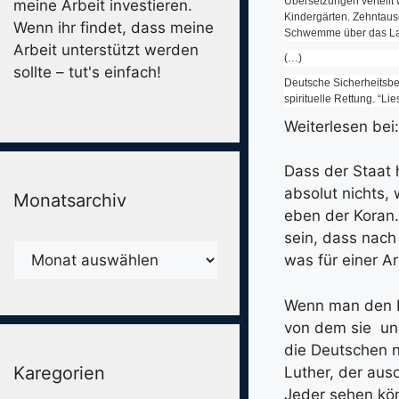
Übersetzungen verteilt 
meine Arbeit investieren.
Kindergärten. Zehntause
Wenn ihr findet, dass meine
Schwemme über das Lan
Arbeit unterstützt werden
(…)
sollte – tut's einfach!
Deutsche Sicherheitsbeh
spirituelle Rettung. “L
Weiterlesen bei
Dass der Staat h
absolut nichts,
Monatsarchiv
eben der Koran.
sein, dass nach
Monatsarchiv
was für einer Ar
Wenn man den Pa
von dem sie und
die Deutschen nu
Karegorien
Luther, der aus
Jeder sehen kön