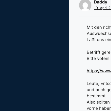
Daddy
10. April 
Mit den ric
Auswuechse
Laßt uns ei
Betrifft ge
Bitte voten!
https://www
Leute, Entsc
und auch ge
bestimmt.
Also sollten
vorne haben