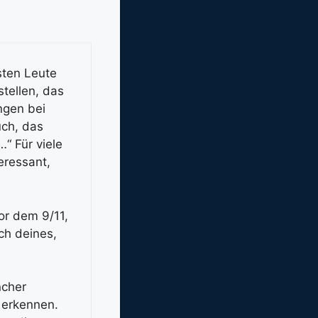
sten Leute
stellen, das
ngen bei
uch, das
“ Für viele
eressant,
or dem 9/11,
ch deines,
ncher
 erkennen.