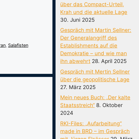
über das Compact-Urteil,
Krah und die aktuelle Lage
30. Juni 2025
Gespräch mit Martin Sellner:
Der Generalangriff des
ran
,
Salafisten
Establishments auf die
Demokratie – und wie man
ihn abwehrt
28. April 2025
Gespräch mit Mertin Sellner
über die geopolitische Lage
27. März 2025
Mein neues Buch: „Der kalte
Staatsstreich“
8. Oktober
2024
RKI-Files: „Aufarbeitung“
made in BRD – im Gespräch
mit Jürgen Elsässer
29. März