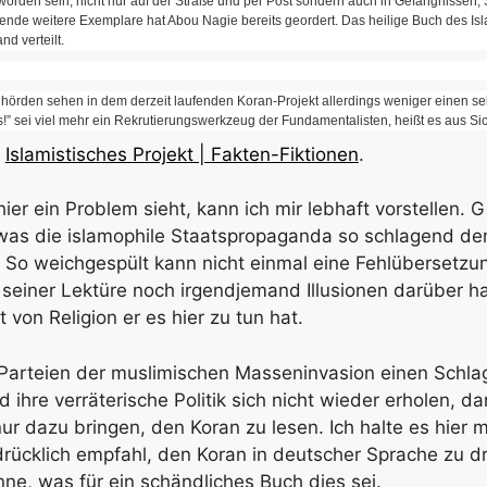
worden sein, nicht nur auf der Straße und per Post sondern auch in Gefängnissen,
nde weitere Exemplare hat Abou Nagie bereits geordert. Das heilige Buch des Isla
d verteilt.
örden sehen in dem derzeit laufenden Koran-Projekt allerdings weniger einen sel
ies!” sei viel mehr ein Rekrutierungswerkzeug der Fundamentalisten, heißt es aus Si
:
Islamistisches Projekt | Fakten-Fiktionen
.
ier ein Problem sieht, kann ich mir lebhaft vorstellen. 
 was die islamophile Staatspropaganda so schlagend de
 So weichgespült kann nicht einmal eine Fehlübersetzu
 seiner Lektüre noch irgendjemand Illusionen darüber h
t von Religion er es hier zu tun hat.
rteien der muslimischen Masseninvasion einen Schlag 
 ihre verräterische Politik sich nicht wieder erholen, 
r dazu bringen, den Koran zu lesen. Ich halte es hier m
drücklich empfahl, den Koran in deutscher Sprache zu d
ne, was für ein schändliches Buch dies sei.