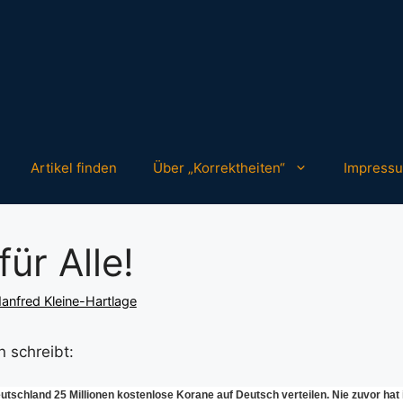
Artikel finden
Über „Korrektheiten“
Impress
für Alle!
anfred Kleine-Hartlage
n schreibt:
eutschland 25 Millionen kostenlose Korane auf Deutsch verteilen. Nie zuvor hat 