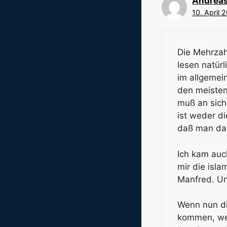
Andreas
10. April 
Die Mehrzah
lesen natürl
im allgemei
den meisten
muß an sich 
ist weder d
daß man das
Ich kam auc
mir die isl
Manfred. Un
Wenn nun di
kommen, wer