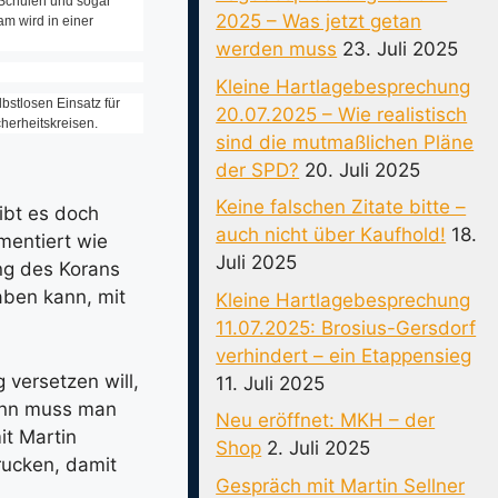
 Schulen und sogar
2025 – Was jetzt getan
m wird in einer
werden muss
23. Juli 2025
Kleine Hartlagebesprechung
bstlosen Einsatz für
20.07.2025 – Wie realistisch
cherheitskreisen.
sind die mutmaßlichen Pläne
der SPD?
20. Juli 2025
Keine falschen Zitate bitte –
Gibt es doch
auch nicht über Kaufhold!
18.
mentiert wie
Juli 2025
ng des Korans
aben kann, mit
Kleine Hartlagebesprechung
11.07.2025: Brosius-Gersdorf
verhindert – ein Etappensieg
versetzen will,
11. Juli 2025
dann muss man
Neu eröffnet: MKH – der
it Martin
Shop
2. Juli 2025
rucken, damit
Gespräch mit Martin Sellner