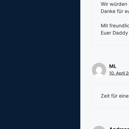
Wir würden 
Danke für e
Mit freundl
Euer Daddy
ML
10. April 
Zeit für ein