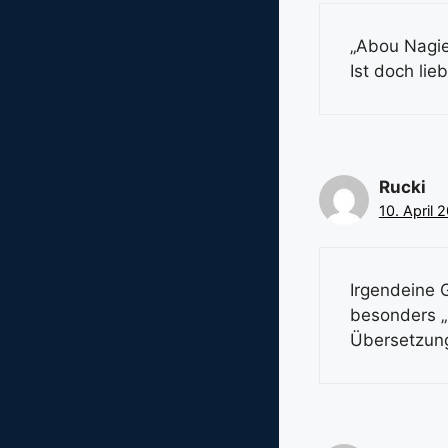
„Abou Nagie
Ist doch lie
Rucki
10. April 
Irgendeine 
besonders „
Übersetzung 