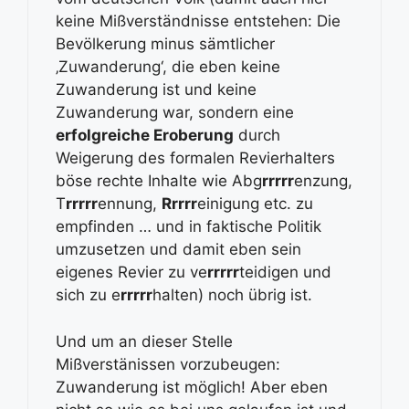
keine Mißverständnisse entstehen: Die
Bevölkerung minus sämtlicher
‚Zuwanderung‘, die eben keine
Zuwanderung ist und keine
Zuwanderung war, sondern eine
erfolgreiche Eroberung
durch
Weigerung des formalen Revierhalters
böse rechte Inhalte wie Abg
rrrrr
enzung,
T
rrrrr
ennung,
Rrrrr
einigung etc. zu
empfinden … und in faktische Politik
umzusetzen und damit eben sein
eigenes Revier zu ve
rrrrr
teidigen und
sich zu e
rrrrr
halten) noch übrig ist.
Und um an dieser Stelle
Mißverstänissen vorzubeugen:
Zuwanderung ist möglich! Aber eben