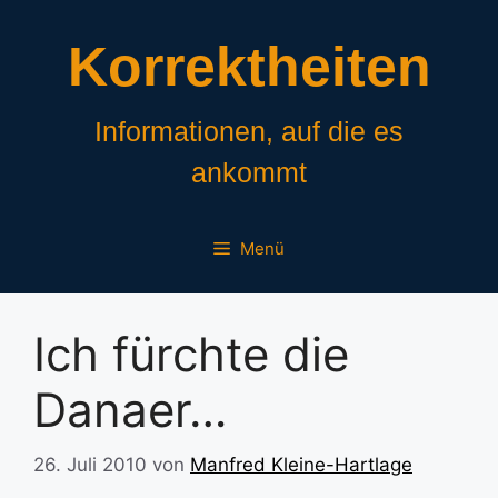
Zum
Inhalt
Korrektheiten
springen
Informationen, auf die es
ankommt
Menü
Ich fürchte die
Danaer…
26. Juli 2010
von
Manfred Kleine-Hartlage