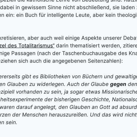
dabei in gewissem Sinne nicht abschließend, sie laden
 ein: ein Buch für intelligente Leute, aber kein theolog
retisieren, aber auch weil einige Aspekte unserer Deb
zel des Totalitarismus“
darin thematisiert werden, zitiere
inige Passagen (nach der Taschenbuchausgabe des Kna
ziehen sich auch die angegebenen Seitenzahlen):
rerseits gibt es Bibliotheken von Büchern und gewaltig
sen Glauben zu widerlegen. Auch der Glaube
gegen
den
nzipiell vorhanden zu sein, ja sogar etwas Missionarisc
eitsexperimente der bisherigen Geschichte, Nationals
aren darauf angelegt, den Glauben an Gott ad absurd
zen der Menschen herauszureißen. Und das wird nicht 
n sein.