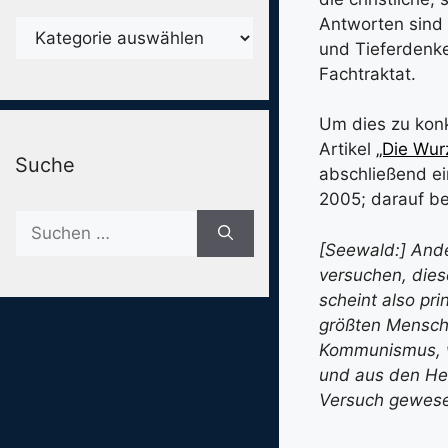
Antworten sind 
Karegorien
und Tieferdenken
Fachtraktat.
Um dies zu konk
Artikel
„Die Wur
Suche
abschließend e
2005; darauf be
Suche
nach:
[Seewald:] Ande
versuchen, die
scheint also pri
größten Menschh
Kommunismus, w
und aus den Her
Versuch gewese