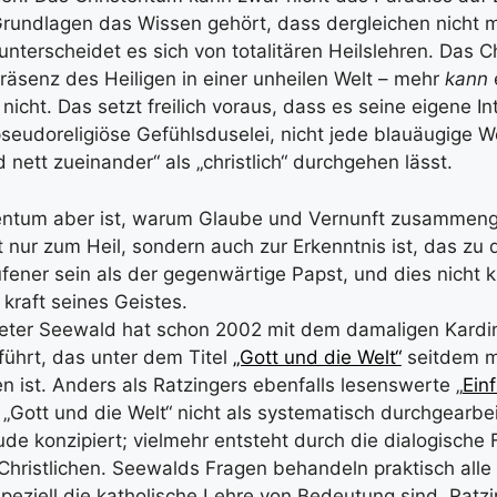
Grundlagen das Wissen gehört, dass dergleichen nicht mö
nterscheidet es sich von totalitären Heilslehren. Das C
Präsenz des Heiligen in einer unheilen Welt – mehr
kann
e
nicht. Das setzt freilich voraus, dass es seine eigene In
pseudoreligiöse Gefühlsduselei, nicht jede blauäugige
d nett zueinander“ als „christlich“ durchgehen lässt.
entum aber ist, warum Glaube und Vernunft zusammen
 nur zum Heil, sondern auch zur Erkenntnis ist, das zu 
fener sein als der gegenwärtige Papst, und dies nicht k
kraft seines Geistes.
Peter Seewald hat schon 2002 mit dem damaligen Kardin
ührt, das unter dem Titel
„Gott und die Welt“
seitdem m
n ist. Anders als Ratzingers ebenfalls lesenswerte „
Ein
t „Gott und die Welt“ nicht als systematisch durchgearbe
 konzipiert; vielmehr entsteht durch die dialogische
Christlichen. Seewalds Fragen behandeln praktisch alle 
 speziell die katholische Lehre von Bedeutung sind. Ratz