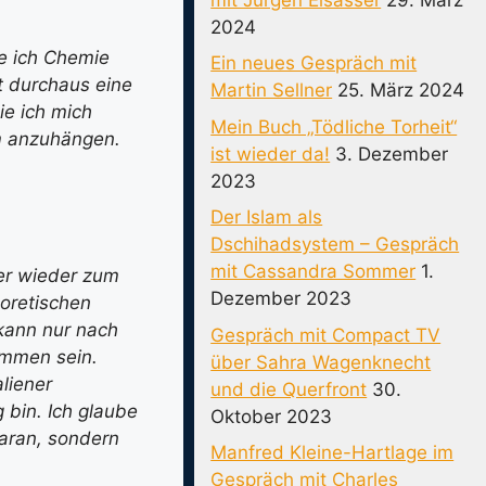
2024
ie ich Chemie
Ein neues Gespräch mit
t durchaus eine
Martin Sellner
25. März 2024
ie ich mich
Mein Buch „Tödliche Torheit“
hm anzuhängen.
ist wieder da!
3. Dezember
2023
Der Islam als
Dschihadsystem – Gespräch
mit Cassandra Sommer
1.
er wieder zum
Dezember 2023
oretischen
 kann nur nach
Gespräch mit Compact TV
ommen sein.
über Sahra Wagenknecht
liener
und die Querfront
30.
g bin. Ich glaube
Oktober 2023
daran, sondern
Manfred Kleine-Hartlage im
Gespräch mit Charles