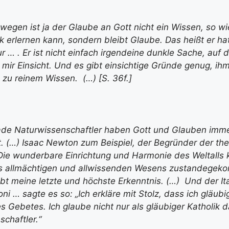
swegen ist ja der Glaube an Gott nicht ein Wissen, so w
 erlernen kann, sondern bleibt Glaube. Das heißt er ha
ur … . Er ist nicht einfach irgendeine dunkle Sache, auf d
bt mir Einsicht. Und es gibt einsichtige Gründe genug, i
 zu reinem Wissen. (…) [S. 36f.]
ade Naturwissenschaftler haben Gott und Glauben imm
(…) Isaac Newton zum Beispiel, der Begründer der the
„Die wunderbare Einrichtung und Harmonie des Weltalls
s allmächtigen und allwissenden Wesens zustandegek
ibt meine letzte und höchste Erkenntnis. (…) Und der Ita
i … sagte es so: „Ich erkläre mit Stolz, dass ich gläubi
s Gebetes. Ich glaube nicht nur als gläubiger Katholik 
schaftler.“