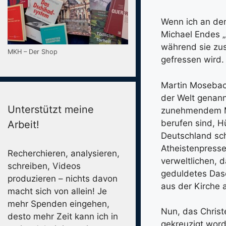
Wenn ich an den 
Michael Endes „
während sie zus
MKH – Der Shop
gefressen wird.
Martin Mosebach
der Welt genannt
Unterstützt meine
zunehmendem Ma
berufen sind, H
Arbeit!
Deutschland sch
Atheistenpresse
Recherchieren, analysieren,
verweltlichen, d
schreiben, Videos
geduldetes Dase
produzieren – nichts davon
aus der Kirche 
macht sich von allein! Je
mehr Spenden eingehen,
Nun, das Chris
desto mehr Zeit kann ich in
gekreuzigt word