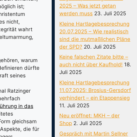
2025 – Was jetzt getan
glich ist;
werden muss
23. Juli 2025
hristentum
s nicht,
Kleine Hartlagebesprechung
tegrität wahrt
20.07.2025 – Wie realistisch
 Weltumarmung,
sind die mutmaßlichen Pläne
der SPD?
20. Juli 2025
Keine falschen Zitate bitte –
gehören, warum
auch nicht über Kaufhold!
18.
definieren dürfte
Juli 2025
raft seines
Kleine Hartlagebesprechung
11.07.2025: Brosius-Gersdorf
al Ratzinger
verhindert – ein Etappensieg
ehrfach
11. Juli 2025
führung in das
itetes
Neu eröffnet: MKH – der
 Form gleichsam
Shop
2. Juli 2025
Aspekte, die für
Gespräch mit Martin Sellner
ingers