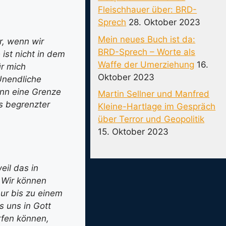
Fleischhauer über: BRD-
Sprech
28. Oktober 2023
Mein neues Buch ist da:
r, wenn wir
BRD-Sprech – Worte als
ist nicht in dem
Waffe der Umerziehung
16.
ür mich
Oktober 2023
Unendliche
ann eine Grenze
Martin Sellner und Manfred
s begrenzter
Kleine-Hartlage im Gespräch
über Terror und Geopolitik
15. Oktober 2023
il das in
. Wir können
nur bis zu einem
 uns in Gott
rfen können,