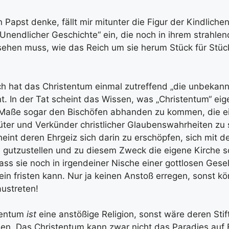
Papst denke, fällt mir mitunter die Figur der Kindlichen
Unendlicher Geschichte“ ein, die noch in ihrem strahlend
ehen muss, wie das Reich um sie herum Stück für Stüc
 hat das Christentum einmal zutreffend „die unbekannt
. In der Tat scheint das Wissen, was „Christentum“ eigen
ße sogar den Bischöfen abhanden zu kommen, die ei
üter und Verkünder christlicher Glaubenswahrheiten zu 
eint deren Ehrgeiz sich darin zu erschöpfen, sich mit d
 gutzustellen und zu diesem Zweck die eigene Kirche s
ass sie noch in irgendeiner Nische einer gottlosen Gesel
in fristen kann. Nur ja keinen Anstoß erregen, sonst k
austreten!
tentum
ist
eine anstößige Religion, sonst wäre deren Stift
en. Das Christentum kann zwar nicht das Paradies auf E