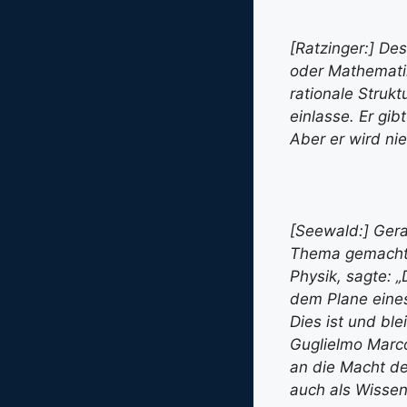
[Ratzinger:] De
oder Mathematik
rationale Strukt
einlasse. Er gi
Aber er wird nie
[Seewald:] Ger
Thema gemacht. 
Physik, sagte: 
dem Plane eine
Dies ist und ble
Guglielmo Marcon
an die Macht de
auch als Wissen