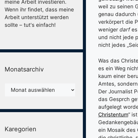
meine Arbeit investieren.
weil zu seinen 
Wenn ihr findet, dass meine
genau dadurch u
Arbeit unterstützt werden
verkörpert die 
sollte – tut's einfach!
weniger
darf
es 
und nicht jede 
nicht jedes „Sei
Was das Christ
es ein Weg nicht
Monatsarchiv
kaum einer beru
Amtes, sondern 
Monatsarchiv
Der Journalist 
das Gesprch gef
aufgelegt worde
Christentum
“ is
Gedankengebäude
Karegorien
ein Mosaik des 
die christliche,