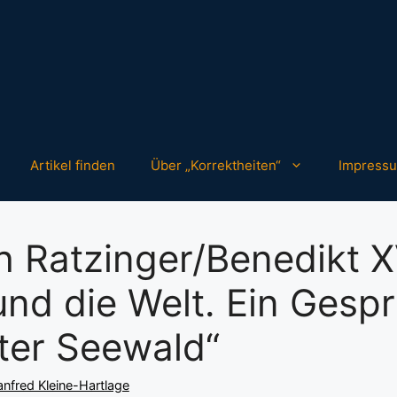
Artikel finden
Über „Korrektheiten“
Impress
 Ratzinger/Benedikt XV
und die Welt. Ein Gesp
ter Seewald“
nfred Kleine-Hartlage