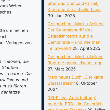
über das Compact-Urteil,
 zum Weiter-
Krah und die aktuelle Lage
isches
30. Juni 2025
Gespräch mit Martin Sellner:
Der Generalangriff des
atte um meinen
Establishments auf die
 ich
Demokratie – und wie man
ur Verlages von
ihn abwehrt
28. April 2025
Gespräch mit Mertin Sellner
e Theorien, die
über die geopolitische Lage
 Glauben
27. März 2025
hes zu haben. Die
Mein neues Buch: „Der kalte
ozialismus und
Staatsstreich“
8. Oktober
um zu führen
2024
der letzte
RKI-Files: „Aufarbeitung“
made in BRD – im Gespräch
mit Jürgen Elsässer
29. März