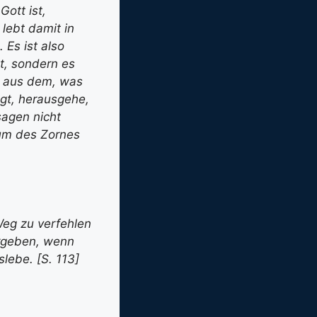
Gott ist,
lebt damit in
 Es ist also
t, sondern es
ch aus dem, was
ägt, herausgehe,
sagen nicht
um des Zornes
 Weg zu verfehlen
rgeben, wenn
lebe. [S. 113]