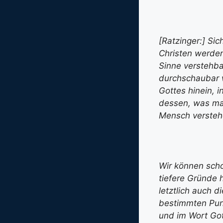
[Ratzinger:] Sic
Christen werden
Sinne verstehba
durchschaubar w
Gottes hinein, 
dessen, was ma
Mensch versteh
Wir können scho
tiefere Gründe 
letztlich auch d
bestimmten Punk
und im Wort Got