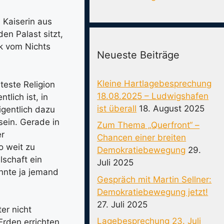
 Kaiserin aus
en Palast sitzt,
k vom Nichts
Neueste Beiträge
Kleine Hartlagebesprechung
este Religion
18.08.2025 – Ludwigshafen
tlich ist, in
ist überall
18. August 2025
gentlich dazu
sein. Gerade in
Zum Thema „Querfront“ –
er
Chancen einer breiten
o weit zu
Demokratiebewegung
29.
lschaft ein
Juli 2025
önnte ja jemand
Gespräch mit Martin Sellner:
Demokratiebewegung jetzt!
27. Juli 2025
er nicht
Lagebesprechung 23. Juli
rden errichten,