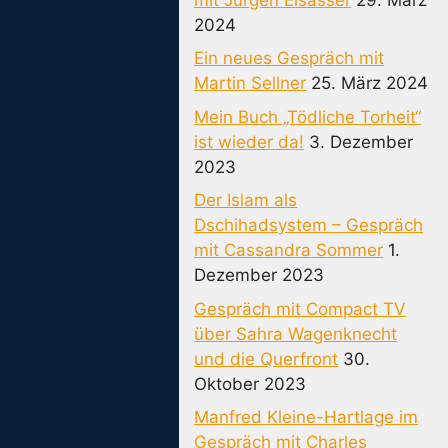
2024
Ein neues Gespräch mit
Martin Sellner
25. März 2024
Mein Buch „Tödliche Torheit“
ist wieder da!
3. Dezember
2023
Der Islam als
Dschihadsystem – Gespräch
mit Cassandra Sommer
1.
Dezember 2023
Gespräch mit Compact TV
über Sahra Wagenknecht
und die Querfront
30.
Oktober 2023
Manfred Kleine-Hartlage im
Gespräch mit Charles