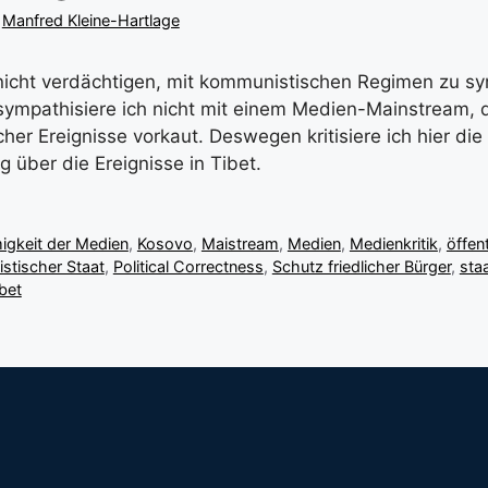
n
Manfred Kleine-Hartlage
icht verdächtigen, mit kommunistischen Regimen zu sy
 sympathisiere ich nicht mit einem Medien-Mainstream, 
cher Ereignisse vorkaut. Deswegen kritisiere ich hier die
g über die Ereignisse in Tibet.
igkeit der Medien
,
Kosovo
,
Maistream
,
Medien
,
Medienkritik
,
öffen
istischer Staat
,
Political Correctness
,
Schutz friedlicher Bürger
,
sta
bet