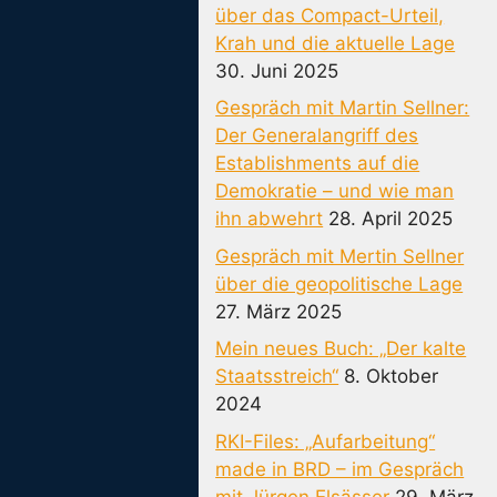
über das Compact-Urteil,
Krah und die aktuelle Lage
30. Juni 2025
Gespräch mit Martin Sellner:
Der Generalangriff des
Establishments auf die
Demokratie – und wie man
ihn abwehrt
28. April 2025
Gespräch mit Mertin Sellner
über die geopolitische Lage
27. März 2025
Mein neues Buch: „Der kalte
Staatsstreich“
8. Oktober
2024
RKI-Files: „Aufarbeitung“
made in BRD – im Gespräch
mit Jürgen Elsässer
29. März