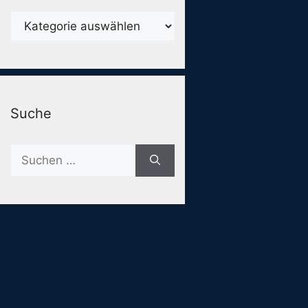
Karegorien
Suche
Suche
nach: