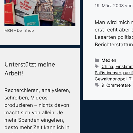
19. März 2008
vo
Man wird mich n
erst recht aber
MKH – Der Shop
Lesarten politis
Berichterstattun
Kategorien
Medien
Unterstützt meine
Schlagwörter
China
,
Einstimm
Arbeit!
Palästinenser
,
pazif
Gewaltmonopol
,
Ti
9 Kommentare
Recherchieren, analysieren,
schreiben, Videos
produzieren – nichts davon
macht sich von allein! Je
mehr Spenden eingehen,
desto mehr Zeit kann ich in