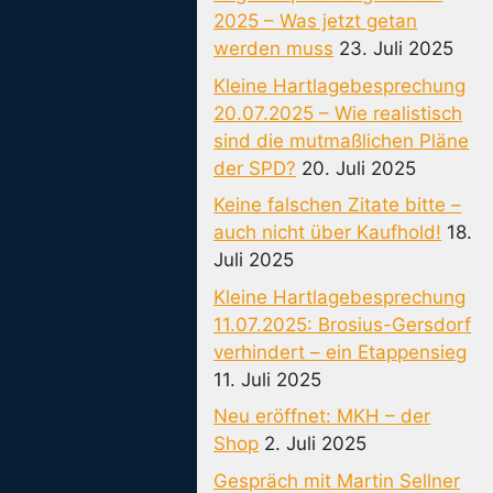
2025 – Was jetzt getan
werden muss
23. Juli 2025
Kleine Hartlagebesprechung
20.07.2025 – Wie realistisch
sind die mutmaßlichen Pläne
der SPD?
20. Juli 2025
Keine falschen Zitate bitte –
auch nicht über Kaufhold!
18.
Juli 2025
Kleine Hartlagebesprechung
11.07.2025: Brosius-Gersdorf
verhindert – ein Etappensieg
11. Juli 2025
Neu eröffnet: MKH – der
Shop
2. Juli 2025
Gespräch mit Martin Sellner