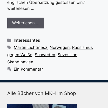
englischen Übersetzung gestossen bin.“
weiterlesen …
Weiterlesen …
Kategorien
Interessantes
Schlagwörter
Martin Lichtmesz
,
Norwegen
,
Rassismus
gegen Weiße
,
Schweden
,
Sezession
,
Skandinavien
Ein Kommentar
Alle Bücher von MKH im Shop