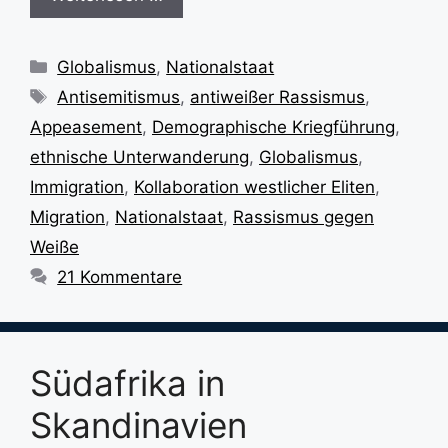
Kategorien
Globalismus
,
Nationalstaat
Schlagwörter
Antisemitismus
,
antiweißer Rassismus
,
Appeasement
,
Demographische Kriegführung
,
ethnische Unterwanderung
,
Globalismus
,
Immigration
,
Kollaboration westlicher Eliten
,
Migration
,
Nationalstaat
,
Rassismus gegen
Weiße
21 Kommentare
Südafrika in
Skandinavien