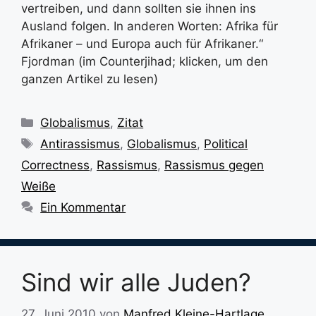
vertreiben, und dann sollten sie ihnen ins
Ausland folgen. In anderen Worten: Afrika für
Afrikaner – und Europa auch für Afrikaner.“
Fjordman (im Counterjihad; klicken, um den
ganzen Artikel zu lesen)
Kategorien
Globalismus
,
Zitat
Schlagwörter
Antirassismus
,
Globalismus
,
Political
Correctness
,
Rassismus
,
Rassismus gegen
Weiße
Ein Kommentar
Sind wir alle Juden?
27. Juni 2010
von
Manfred Kleine-Hartlage