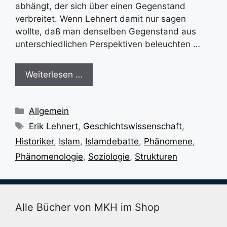
abhängt, der sich über einen Gegenstand
verbreitet. Wenn Lehnert damit nur sagen
wollte, daß man denselben Gegenstand aus
unterschiedlichen Perspektiven beleuchten …
Weiterlesen …
Kategorien
Allgemein
Schlagwörter
Erik Lehnert
,
Geschichtswissenschaft
,
Historiker
,
Islam
,
Islamdebatte
,
Phänomene
,
Phänomenologie
,
Soziologie
,
Strukturen
Alle Bücher von MKH im Shop