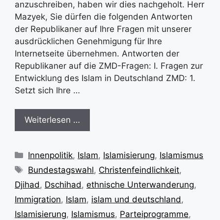
anzuschreiben, haben wir dies nachgeholt. Herr
Mazyek, Sie dürfen die folgenden Antworten
der Republikaner auf Ihre Fragen mit unserer
ausdrücklichen Genehmigung für Ihre
Internetseite übernehmen. Antworten der
Republikaner auf die ZMD-Fragen: I. Fragen zur
Entwicklung des Islam in Deutschland ZMD: 1.
Setzt sich Ihre …
Weiterlesen …
Kategorien
Innenpolitik
,
Islam
,
Islamisierung
,
Islamismus
Schlagwörter
Bundestagswahl
,
Christenfeindlichkeit
,
Djihad
,
Dschihad
,
ethnische Unterwanderung
,
Immigration
,
Islam
,
islam und deutschland
,
Islamisierung
,
Islamismus
,
Parteiprogramme
,