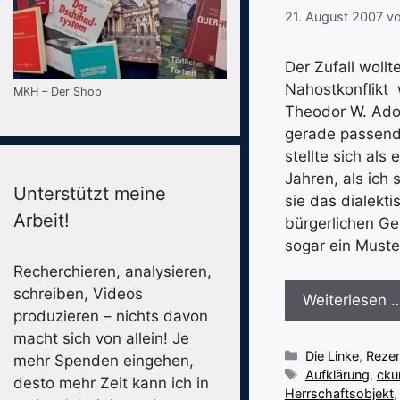
21. August 2007
v
Der Zufall woll
Nahostkonflikt 
MKH – Der Shop
Theodor W. Ador
gerade passend
stellte sich als
Jahren, als ich
Unterstützt meine
sie das dialekt
Arbeit!
bürgerlichen Ges
sogar ein Muster
Recherchieren, analysieren,
schreiben, Videos
Weiterlesen 
produzieren – nichts davon
macht sich von allein! Je
Kategorien
Die Linke
,
Reze
mehr Spenden eingehen,
Schlagwörter
Aufklärung
,
cku
desto mehr Zeit kann ich in
Herrschaftsobjekt