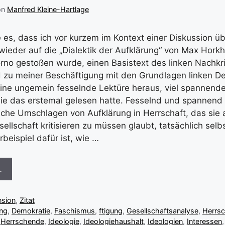
on
Manfred Kleine-Hartlage
te es, dass ich vor kurzem im Kontext einer Diskussion ü
wieder auf die „Dialektik der Aufklärung“ von Max Hork
no gestoßen wurde, einen Basistext des linken Nachkr
 zu meiner Beschäftigung mit den Grundlagen linken D
 eine ungemein fesselnde Lektüre heraus, viel spannende
 sie das erstemal gelesen hatte. Fesselnd und spannend 
ische Umschlagen von Aufklärung in Herrschaft, das sie 
ellschaft kritisieren zu müssen glaubt, tatsächlich selbs
beispiel dafür ist, wie …
…
nsion
,
Zitat
ng
,
Demokratie
,
Faschismus
,
ftigung
,
Gesellschaftsanalyse
,
Herrsc
,
Herrschende
,
Ideologie
,
Ideologiehaushalt
,
Ideologien
,
Interessen