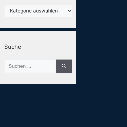
Karegorien
Suche
Suche
nach: