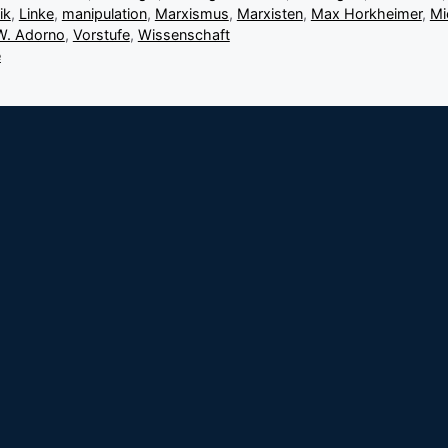
ik
,
Linke
,
manipulation
,
Marxismus
,
Marxisten
,
Max Horkheimer
,
Mi
W. Adorno
,
Vorstufe
,
Wissenschaft
e