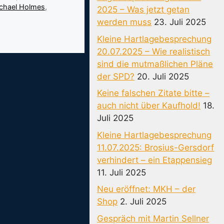
chael Holmes
,
2025 – Was jetzt getan
werden muss
23. Juli 2025
Kleine Hartlagebesprechung
20.07.2025 – Wie realistisch
sind die mutmaßlichen Pläne
der SPD?
20. Juli 2025
Keine falschen Zitate bitte –
auch nicht über Kaufhold!
18.
Juli 2025
Kleine Hartlagebesprechung
11.07.2025: Brosius-Gersdorf
verhindert – ein Etappensieg
11. Juli 2025
Neu eröffnet: MKH – der
Shop
2. Juli 2025
Gespräch mit Martin Sellner