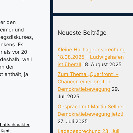
ber den
heimer und
Neueste Beiträge
iegsdiskurses,
enkens. Es
Kleine Hartlagebesprechung
r als vor 20
18.08.2025 – Ludwigshafen
deshalb, weil
ist überall
18. August 2025
an der
Zum Thema „Querfront“ –
t enthält, ja
Chancen einer breiten
Demokratiebewegung
29.
Juli 2025
Gespräch mit Martin Sellner:
Demokratiebewegung jetzt!
27. Juli 2025
haftscharakter
,
,
Kant
,
Lagebesprechung 23. Juli