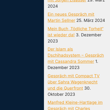
2024
Ein neues Gespräch mit
Martin Sellner
25. März 2024
Mein Buch „Tödliche Torheit“
ist wieder da!
3. Dezember
2023
Der Islam als
Dschihadsystem – Gespräch
mit Cassandra Sommer
1.
Dezember 2023
Gespräch mit Compact TV
über Sahra Wagenknecht
und die Querfront
30.
Oktober 2023
Manfred Kleine-Hartlage im
Gespräch mit Charles