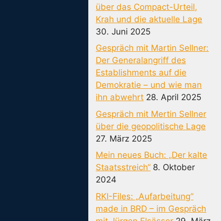
über das Compact-Urteil,
Krah und die aktuelle Lage
30. Juni 2025
Gespräch mit Martin Sellner:
Der Generalangriff des
Establishments auf die
Demokratie – und wie man
ihn abwehrt
28. April 2025
Gespräch mit Mertin Sellner
über die geopolitische Lage
27. März 2025
Mein neues Buch: „Der kalte
Staatsstreich“
8. Oktober
2024
RKI-Files: „Aufarbeitung“
made in BRD – im Gespräch
mit Jürgen Elsässer
29. März