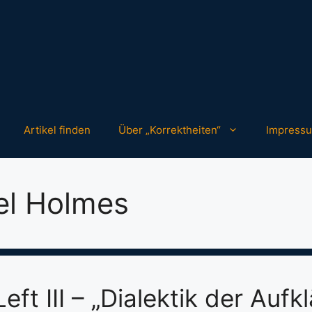
Artikel finden
Über „Korrektheiten“
Impress
el Holmes
eft III – „Dialektik der Aufk