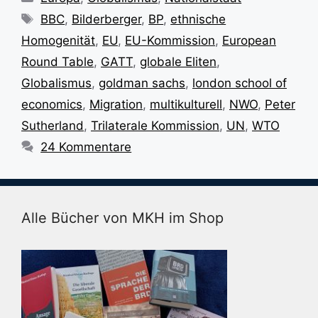
Schlagwörter
BBC
,
Bilderberger
,
BP
,
ethnische
Homogenität
,
EU
,
EU-Kommission
,
European
Round Table
,
GATT
,
globale Eliten
,
Globalismus
,
goldman sachs
,
london school of
economics
,
Migration
,
multikulturell
,
NWO
,
Peter
Sutherland
,
Trilaterale Kommission
,
UN
,
WTO
24 Kommentare
Alle Bücher von MKH im Shop