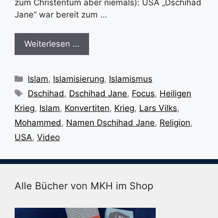
zum Christentum aber niemals): USA „Dschihad
Jane“ war bereit zum …
Weiterlesen …
Kategorien
Islam
,
Islamisierung
,
Islamismus
Schlagwörter
Dschihad
,
Dschihad Jane
,
Focus
,
Heiligen
Krieg
,
Islam
,
Konvertiten
,
Krieg
,
Lars Vilks
,
Mohammed
,
Namen Dschihad Jane
,
Religion
,
USA
,
Video
Alle Bücher von MKH im Shop