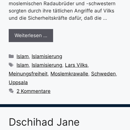
moslemischen Radaubrüder und -schwestern
sorgten durch ihre tätlichen Angriffe auf Vilks
und die Sicherheitskräfte dafür, daß die …
Weiterlesen …
Kategorien
Islam
,
Islamisierung
Schlagwörter
Islam
,
Islamisierung
,
Lars Vilks
,
Meinungsfreiheit
,
Moslemkrawalle
,
Schweden
,
Uppsala
2 Kommentare
Dschihad Jane